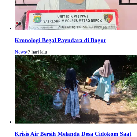
Kronologi Begal Payudara di Bogor
News
•
7 hari lalu
Krisis Air Bersih Melanda Desa Cidokom Saat