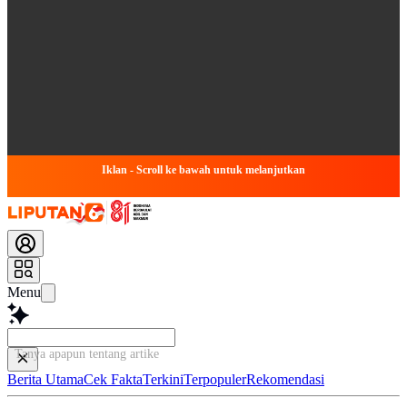
Iklan - Scroll ke bawah untuk melanjutkan
Menu
Tanya apapun tentang artikel ini...
Berita Utama
Cek Fakta
Terkini
Terpopuler
Rekomendasi