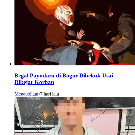
Begal Payudara di Bogor Dibekuk Usai
Dikejar Korban
Megapolitan
•
7 hari lalu