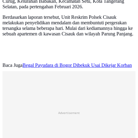
Curug, Kelurahan Babakan, Kecamatan Setu, Kota Tangerang
Selatan, pada pertengahan Februari 2026.
Berdasarkan laporan tersebut, Unit Reskrim Polsek Cisauk
melakukan penyelidikan mendalam dan membuntuti pergerakan
tersangka selama beberapa hari. Mulai dari kediamannya hingga ke
sebuah apartemen di kawasan Cisauk dan wilayah Parung Panjang.
Baca Juga
Begal Payudara di Bogor Dibekuk Usai Dikejar Korban
Advertisement