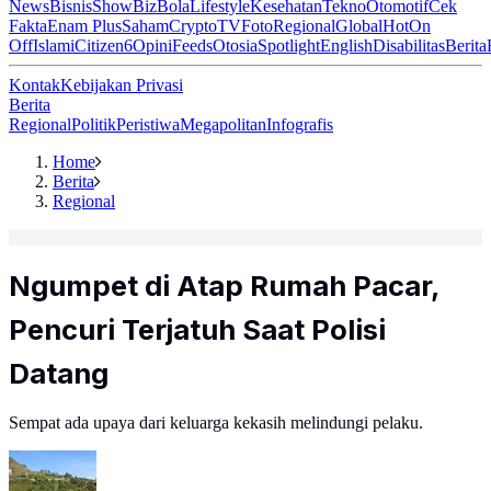
News
Bisnis
ShowBiz
Bola
Lifestyle
Kesehatan
Tekno
Otomotif
Cek
Fakta
Enam Plus
Saham
Crypto
TV
Foto
Regional
Global
Hot
On
Off
Islami
Citizen6
Opini
Feeds
Otosia
Spotlight
English
Disabilitas
Berita
Kontak
Kebijakan Privasi
Berita
Regional
Politik
Peristiwa
Megapolitan
Infografis
Home
Berita
Regional
Ngumpet di Atap Rumah Pacar,
Pencuri Terjatuh Saat Polisi
Datang
Sempat ada upaya dari keluarga kekasih melindungi pelaku.