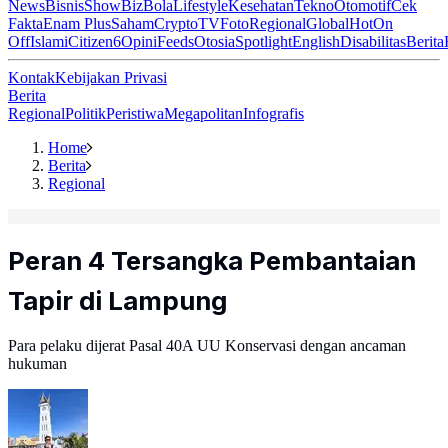
News
Bisnis
ShowBiz
Bola
Lifestyle
Kesehatan
Tekno
Otomotif
Cek
Fakta
Enam Plus
Saham
Crypto
TV
Foto
Regional
Global
Hot
On
Off
Islami
Citizen6
Opini
Feeds
Otosia
Spotlight
English
Disabilitas
Berita
Kontak
Kebijakan Privasi
Berita
Regional
Politik
Peristiwa
Megapolitan
Infografis
Home
Berita
Regional
Peran 4 Tersangka Pembantaian
Tapir di Lampung
Para pelaku dijerat Pasal 40A UU Konservasi dengan ancaman
hukuman