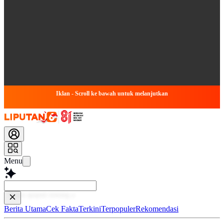
Iklan - Scroll ke bawah untuk melanjutkan
Menu
Baca l
Berita Utama
Cek Fakta
Terkini
Terpopuler
Rekomendasi