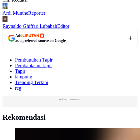
Ardi Munthe
Reporter
Raynaldo Ghiffari Lubabah
Editor
Add
as a preferred source on Google
Pembunuhan Tapir
Pembantaian Tapir
Tapir
lampung
Trending Terkini
reg
Advertisement
Rekomendasi