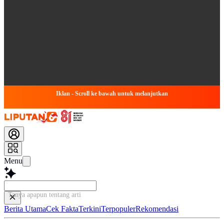
Iklan - Scroll ke bawah untuk melanjutkan
Menu
Tanya apapun tentang artikel ini...
Berita Utama
Cek Fakta
Terkini
Terpopuler
Rekomendasi