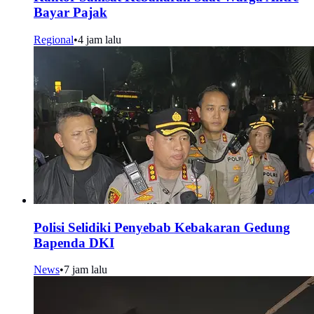
Bayar Pajak
Regional
•
4 jam lalu
Polisi Selidiki Penyebab Kebakaran Gedung
Bapenda DKI
News
•
7 jam lalu