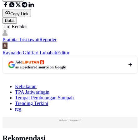
Copy Link
Batal
Tim Redaksi
Pramita Tristiawati
Reporter
Raynaldo Ghiffari Lubabah
Editor
Add
as a preferred source on Google
Kebakaran
TPA Jatiwaringin
Tempat Pembuangan Sampah
Trending Terkini
reg
Advertisement
Rekomendasi