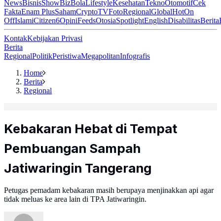
News
Bisnis
ShowBiz
Bola
Lifestyle
Kesehatan
Tekno
Otomotif
Cek
Fakta
Enam Plus
Saham
Crypto
TV
Foto
Regional
Global
Hot
On
Off
Islami
Citizen6
Opini
Feeds
Otosia
Spotlight
English
Disabilitas
Berita
Kontak
Kebijakan Privasi
Berita
Regional
Politik
Peristiwa
Megapolitan
Infografis
Home
Berita
Regional
Kebakaran Hebat di Tempat
Pembuangan Sampah
Jatiwaringin Tangerang
Petugas pemadam kebakaran masih berupaya menjinakkan api agar
tidak meluas ke area lain di TPA Jatiwaringin.