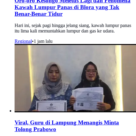
Oro-oro Kesongo Meletus Lagi dan Fenomena
Kawah Lumpur Panas di Blora yang Tak
Benar-Benar Tidur
Hari ini, sejak pagi hingga jelang siang, kawah lumpur panas
itu lima kali memuntahkan lumpur dan gas ke udara.
Regional
•
1 jam lalu
Viral, Guru di Lampung Menangis Minta
Tolong Prabowo