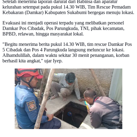
Setelah menerima laporan darurat dari Babinsa dan aparatur
kelurahan setempat pada pukul 14.30 WIB, Tim Rescue Pemadam
Kebakaran (Damkar) Kabupaten Sukabumi bergegas menuju lokasi.
Evakuasi ini menjadi operasi terpadu yang melibatkan personel
Damkar Pos Cibadak, Pos Parungkuda, TNI, pihak kecamatan,
BPBD, relawan, hingga masyarakat lokal.
"Begitu menerima berita pukul 14.30 WIB, tim rescue Damkar Pos
5 Cibadak dan Pos 4 Parungkuda langsung meluncur ke lokasi.
Alhamdulillah, dalam waktu sekitar 30 menit penanganan, korban
berhasil kita angkat," ujar Iyep.
Tim gabungan mengevakuasi empat warga Sukabumi
yang terjebak di sumur. (istimewa)