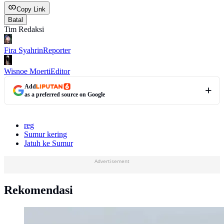
Copy Link
Batal
Tim Redaksi
Fira Syahrin
Reporter
Wisnoe Moerti
Editor
Add
as a preferred source on Google
reg
Sumur kering
Jatuh ke Sumur
Advertisement
Rekomendasi