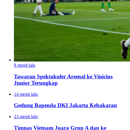
8 menit lalu
Tawaran Spektakuler Arsenal ke Vinicius
Junior Terungkap
14 menit lalu
Gedung Bapenda DKI Jakarta Kebakaran
23 menit lalu
Timnas Vietnam Juara Grup A dan ke