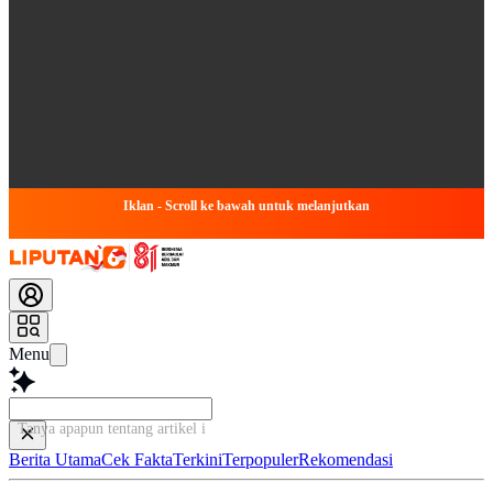
Iklan - Scroll ke bawah untuk melanjutkan
Menu
Tanya apapun tentang artikel ini...
Berita Utama
Cek Fakta
Terkini
Terpopuler
Rekomendasi