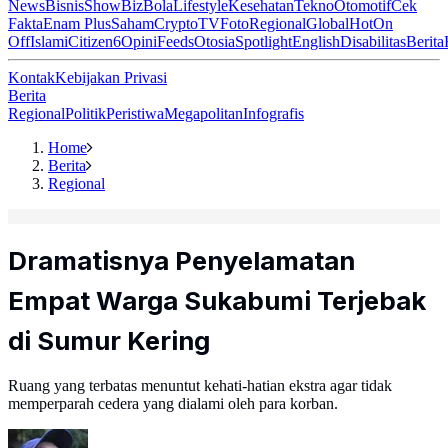
News
Bisnis
ShowBiz
Bola
Lifestyle
Kesehatan
Tekno
Otomotif
Cek
Fakta
Enam Plus
Saham
Crypto
TV
Foto
Regional
Global
Hot
On
Off
Islami
Citizen6
Opini
Feeds
Otosia
Spotlight
English
Disabilitas
Berita
Kontak
Kebijakan Privasi
Berita
Regional
Politik
Peristiwa
Megapolitan
Infografis
Home
Berita
Regional
Dramatisnya Penyelamatan
Empat Warga Sukabumi Terjebak
di Sumur Kering
Ruang yang terbatas menuntut kehati-hatian ekstra agar tidak
memperparah cedera yang dialami oleh para korban.