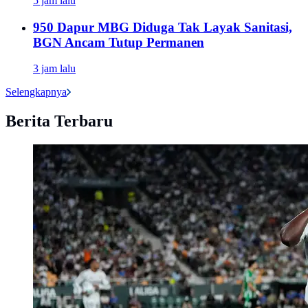
5 jam lalu
950 Dapur MBG Diduga Tak Layak Sanitasi,
BGN Ancam Tutup Permanen
3 jam lalu
Selengkapnya
Berita Terbaru