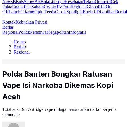
News
Bisnis
ShowBiz
Bola
Lifestyle
Kesehatan
Tekno
Otomotif
Cek
Fakta
Enam Plus
Saham
Crypto
TV
Foto
Regional
Global
Hot
On
Off
Islami
Citizen6
Opini
Feeds
Otosia
Spotlight
English
Disabilitas
Berita
Kontak
Kebijakan Privasi
Berita
Regional
Politik
Peristiwa
Megapolitan
Infografis
Home
Berita
Regional
Polda Banten Bongkar Ratusan
Vape Isi Narkoba Dikemas Kopi
Aceh
Total ada 195 cartridge vape diduga berisi cairan narkotika jenis
etomidate.