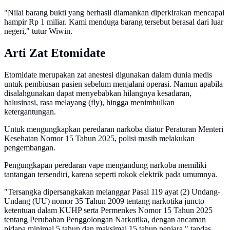
"Nilai barang bukti yang berhasil diamankan diperkirakan mencapai
hampir Rp 1 miliar. Kami menduga barang tersebut berasal dari luar
negeri," tutur Wiwin.
Arti Zat Etomidate
Etomidate merupakan zat anestesi digunakan dalam dunia medis
untuk pembiusan pasien sebelum menjalani operasi. Namun apabila
disalahgunakan dapat menyebabkan hilangnya kesadaran,
halusinasi, rasa melayang (fly), hingga menimbulkan
ketergantungan.
Untuk mengungkapkan peredaran narkoba diatur Peraturan Menteri
Kesehatan Nomor 15 Tahun 2025, polisi masih melakukan
pengembangan.
Pengungkapan peredaran vape mengandung narkoba memiliki
tantangan tersendiri, karena seperti rokok elektrik pada umumnya.
"Tersangka dipersangkakan melanggar Pasal 119 ayat (2) Undang-
Undang (UU) nomor 35 Tahun 2009 tentang narkotika juncto
ketentuan dalam KUHP serta Permenkes Nomor 15 Tahun 2025
tentang Perubahan Penggolongan Narkotika, dengan ancaman
pidana minimal 5 tahun dan maksimal 15 tahun penjara," tandas