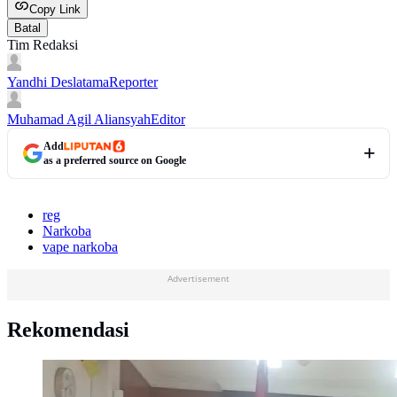
Copy Link
Batal
Tim Redaksi
Yandhi Deslatama
Reporter
Muhamad Agil Aliansyah
Editor
Add
as a preferred source on Google
reg
Narkoba
vape narkoba
Advertisement
Rekomendasi