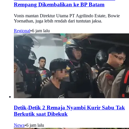
Rempang Dikembalikan ke BP Batam
Vonis mantan Direktur Utama PT Agrilindo Estate, Bowie
Yoenathan, juga lebih rendah dari tuntutan jaksa.
Regional
•
6 jam lalu
Detik-Detik 2 Remaja Nyambi Kurir Sabu Tak
Berkutik saat Dibekuk
News
•
6 jam lalu