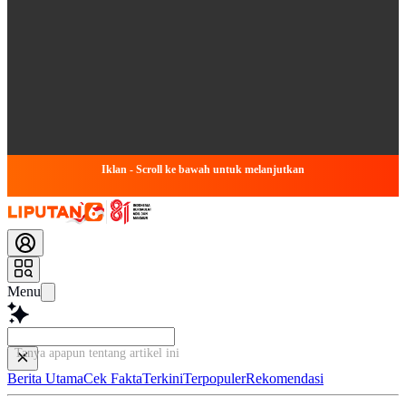
Iklan - Scroll ke bawah untuk melanjutkan
Menu
Tanya apapun tentang artikel ini...
Berita Utama
Cek Fakta
Terkini
Terpopuler
Rekomendasi