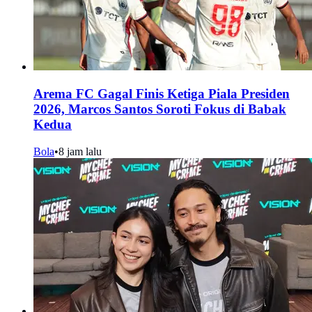
Arema FC Gagal Finis Ketiga Piala Presiden
2026, Marcos Santos Soroti Fokus di Babak
Kedua
Bola
•
8 jam lalu