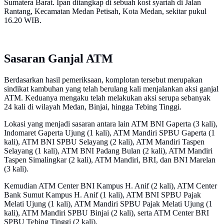
Sumatera Barat. Ipan ditangkap di sebuah kost syariah di Jalan
Rantang, Kecamatan Medan Petisah, Kota Medan, sekitar pukul
16.20 WIB.
Sasaran Ganjal ATM
Berdasarkan hasil pemeriksaan, komplotan tersebut merupakan
sindikat kambuhan yang telah berulang kali menjalankan aksi ganjal
ATM. Keduanya mengaku telah melakukan aksi serupa sebanyak
24 kali di wilayah Medan, Binjai, hingga Tebing Tinggi.
Lokasi yang menjadi sasaran antara lain ATM BNI Gaperta (3 kali),
Indomaret Gaperta Ujung (1 kali), ATM Mandiri SPBU Gaperta (1
kali), ATM BNI SPBU Selayang (2 kali), ATM Mandiri Taspen
Selayang (1 kali), ATM BNI Padang Bulan (2 kali), ATM Mandiri
Taspen Simalingkar (2 kali), ATM Mandiri, BRI, dan BNI Marelan
(3 kali).
Kemudian ATM Center BNI Kampus H. Anif (2 kali), ATM Center
Bank Sumut Kampus H. Anif (1 kali), ATM BNI SPBU Pajak
Melati Ujung (1 kali), ATM Mandiri SPBU Pajak Melati Ujung (1
kali), ATM Mandiri SPBU Binjai (2 kali), serta ATM Center BRI
SPBU Tebing Tinggi (2 kali).