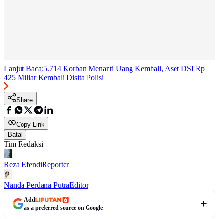
Lanjut Baca:
5.714 Korban Menanti Uang Kembali, Aset DSI Rp
425 Miliar Kembali Disita Polisi
Share
Copy Link
Batal
Tim Redaksi
Reza Efendi
Reporter
Nanda Perdana Putra
Editor
Add
as a preferred source on Google