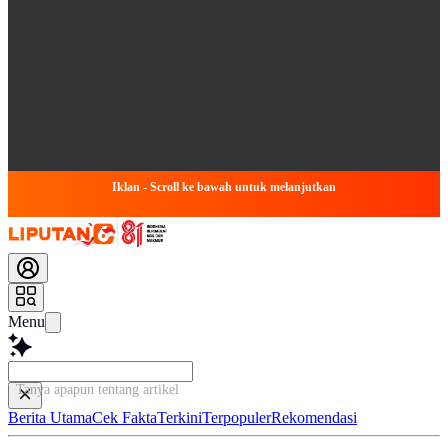
Iklan - Scroll ke bawah untuk melanjutkan
Menu
Tanya apapun tentang artikel ini...
Berita Utama
Cek Fakta
Terkini
Terpopuler
Rekomendasi