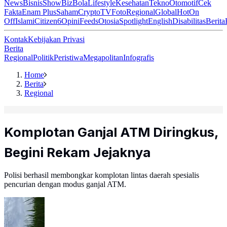
News
Bisnis
ShowBiz
Bola
Lifestyle
Kesehatan
Tekno
Otomotif
Cek
Fakta
Enam Plus
Saham
Crypto
TV
Foto
Regional
Global
Hot
On
Off
Islami
Citizen6
Opini
Feeds
Otosia
Spotlight
English
Disabilitas
Berita
Kontak
Kebijakan Privasi
Berita
Regional
Politik
Peristiwa
Megapolitan
Infografis
Home
Berita
Regional
Komplotan Ganjal ATM Diringkus,
Begini Rekam Jejaknya
Polisi berhasil membongkar komplotan lintas daerah spesialis
pencurian dengan modus ganjal ATM.