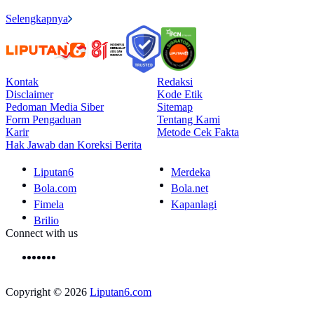
Selengkapnya
Kontak
Redaksi
Disclaimer
Kode Etik
Pedoman Media Siber
Sitemap
Form Pengaduan
Tentang Kami
Karir
Metode Cek Fakta
Hak Jawab dan Koreksi Berita
Liputan6
Merdeka
Bola.com
Bola.net
Fimela
Kapanlagi
Brilio
Connect with us
Copyright © 2026
Liputan6.com