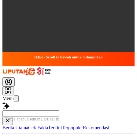
Iklan - Scroll ke bawah untuk melanjutkan
Menu
Tanya apapun tentang artikel ini...
Berita Utama
Cek Fakta
Terkini
Terpopuler
Rekomendasi