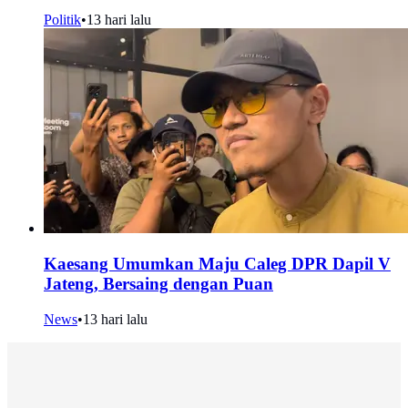
Politik
•
13 hari lalu
Kaesang Umumkan Maju Caleg DPR Dapil V
Jateng, Bersaing dengan Puan
News
•
13 hari lalu