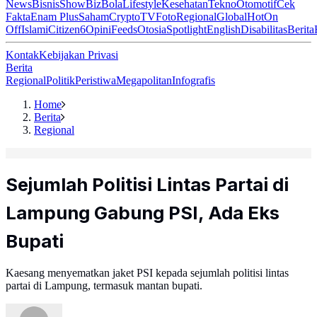
News
Bisnis
ShowBiz
Bola
Lifestyle
Kesehatan
Tekno
Otomotif
Cek
Fakta
Enam Plus
Saham
Crypto
TV
Foto
Regional
Global
Hot
On
Off
Islami
Citizen6
Opini
Feeds
Otosia
Spotlight
English
Disabilitas
Berita
Kontak
Kebijakan Privasi
Berita
Regional
Politik
Peristiwa
Megapolitan
Infografis
Home
Berita
Regional
Sejumlah Politisi Lintas Partai di
Lampung Gabung PSI, Ada Eks
Bupati
Kaesang menyematkan jaket PSI kepada sejumlah politisi lintas
partai di Lampung, termasuk mantan bupati.