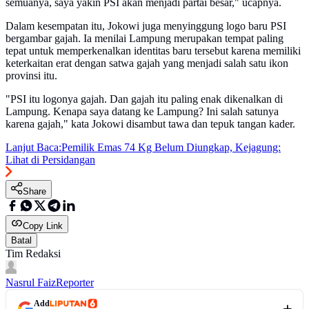
semuanya, saya yakin PSI akan menjadi partai besar," ucapnya.
Dalam kesempatan itu, Jokowi juga menyinggung logo baru PSI
bergambar gajah. Ia menilai Lampung merupakan tempat paling
tepat untuk memperkenalkan identitas baru tersebut karena memiliki
keterkaitan erat dengan satwa gajah yang menjadi salah satu ikon
provinsi itu.
"PSI itu logonya gajah. Dan gajah itu paling enak dikenalkan di
Lampung. Kenapa saya datang ke Lampung? Ini salah satunya
karena gajah," kata Jokowi disambut tawa dan tepuk tangan kader.
Lanjut Baca:
Pemilik Emas 74 Kg Belum Diungkap, Kejagung:
Lihat di Persidangan
Share
Copy Link
Batal
Tim Redaksi
Nasrul Faiz
Reporter
Add