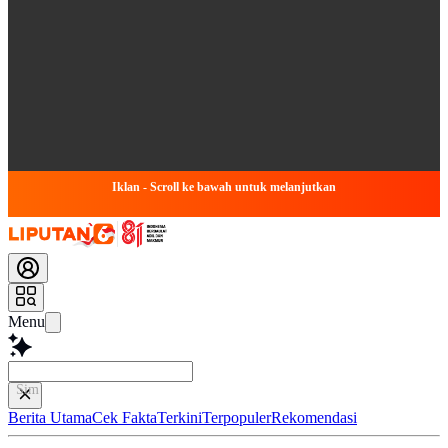
Iklan - Scroll ke bawah untuk melanjutkan
Menu
Simpulkan Ar
Berita Utama
Cek Fakta
Terkini
Terpopuler
Rekomendasi