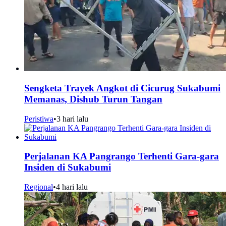
Sengketa Trayek Angkot di Cicurug Sukabumi
Memanas, Dishub Turun Tangan
Peristiwa
•
3 hari lalu
Perjalanan KA Pangrango Terhenti Gara-gara
Insiden di Sukabumi
Regional
•
4 hari lalu