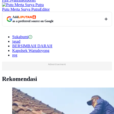
Fira Syahrin
Reporter
Putu Merta Surya Putra
Editor
Add
as a preferred source on Google
Sukabumi
jasad
BERSIMBAH DARAH
Kapolsek Warudoyong
reg
Advertisement
Rekomendasi