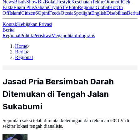
News
Bisnis
ShowBiz
Bola
Lifestyle
Kesehatan
Tekno
Otomotif
Cek
Fakta
Enam Plus
Saham
Crypto
TV
Foto
Regional
Global
Hot
On
Off
Islami
Citizen6
Opini
Feeds
Otosia
Spotlight
English
Disabilitas
Berita
Kontak
Kebijakan Privasi
Berita
Regional
Politik
Peristiwa
Megapolitan
Infografis
Home
Berita
Regional
Jasad Pria Bersimbah Darah
Ditemukan di Tengah Jalan
Sukabumi
Sejumlah saksi telah dimintai keterangan dan rekaman CCTV di
sekitar lokasi tengah dianalisis.