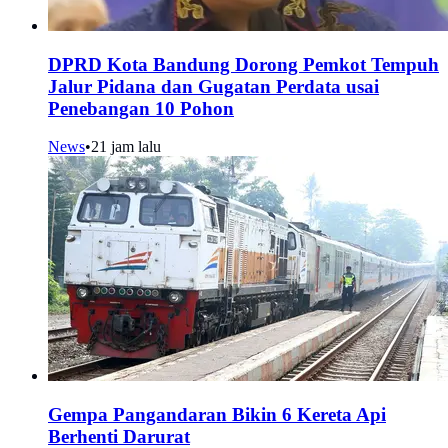
DPRD Kota Bandung Dorong Pemkot Tempuh
Jalur Pidana dan Gugatan Perdata usai
Penebangan 10 Pohon
News
•
21 jam lalu
Gempa Pangandaran Bikin 6 Kereta Api
Berhenti Darurat