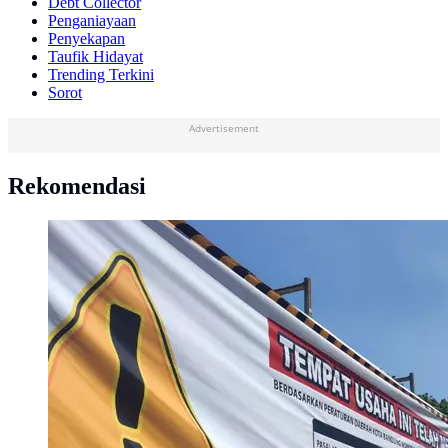
Debt Collector
Penganiayaan
Penyekapan
Taufik Hidayat
Trending Terkini
Sorot
Advertisement
Rekomendasi