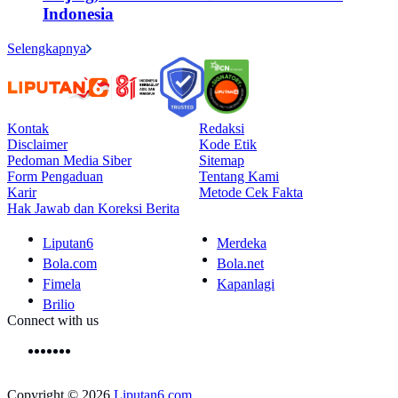
Indonesia
Selengkapnya
Kontak
Redaksi
Disclaimer
Kode Etik
Pedoman Media Siber
Sitemap
Form Pengaduan
Tentang Kami
Karir
Metode Cek Fakta
Hak Jawab dan Koreksi Berita
Liputan6
Merdeka
Bola.com
Bola.net
Fimela
Kapanlagi
Brilio
Connect with us
Copyright © 2026
Liputan6.com