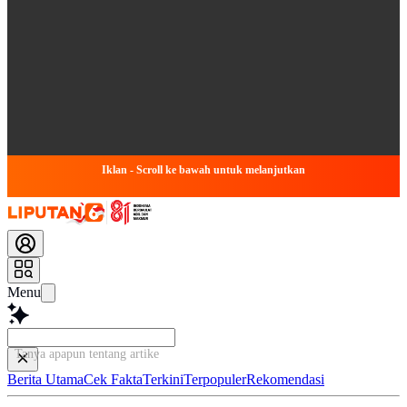
Iklan - Scroll ke bawah untuk melanjutkan
Menu
Tanya apapun tentang artikel ini...
Berita Utama
Cek Fakta
Terkini
Terpopuler
Rekomendasi