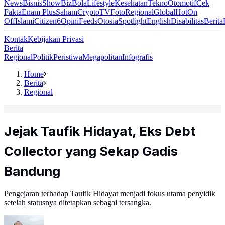
News
Bisnis
ShowBiz
Bola
Lifestyle
Kesehatan
Tekno
Otomotif
Cek
Fakta
Enam Plus
Saham
Crypto
TV
Foto
Regional
Global
Hot
On
Off
Islami
Citizen6
Opini
Feeds
Otosia
Spotlight
English
Disabilitas
Berita
Kontak
Kebijakan Privasi
Berita
Regional
Politik
Peristiwa
Megapolitan
Infografis
Home
Berita
Regional
Jejak Taufik Hidayat, Eks Debt
Collector yang Sekap Gadis
Bandung
Pengejaran terhadap Taufik Hidayat menjadi fokus utama penyidik
setelah statusnya ditetapkan sebagai tersangka.