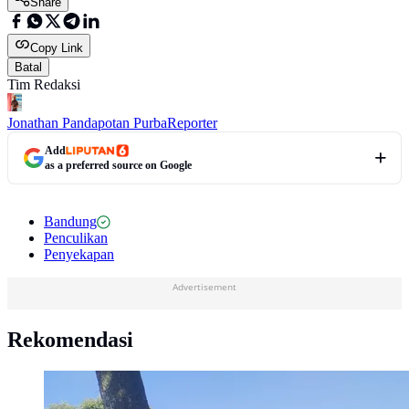
Share
Copy Link
Batal
Tim Redaksi
Jonathan Pandapotan Purba
Reporter
Add
as a preferred source on Google
Bandung
Penculikan
Penyekapan
Advertisement
Rekomendasi