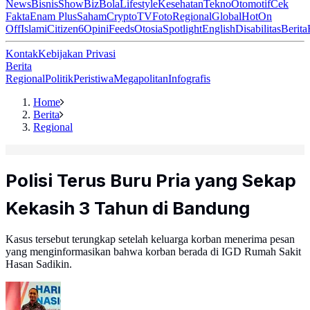
News
Bisnis
ShowBiz
Bola
Lifestyle
Kesehatan
Tekno
Otomotif
Cek
Fakta
Enam Plus
Saham
Crypto
TV
Foto
Regional
Global
Hot
On
Off
Islami
Citizen6
Opini
Feeds
Otosia
Spotlight
English
Disabilitas
Berita
Kontak
Kebijakan Privasi
Berita
Regional
Politik
Peristiwa
Megapolitan
Infografis
Home
Berita
Regional
Polisi Terus Buru Pria yang Sekap
Kekasih 3 Tahun di Bandung
Kasus tersebut terungkap setelah keluarga korban menerima pesan
yang menginformasikan bahwa korban berada di IGD Rumah Sakit
Hasan Sadikin.