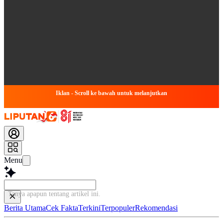
Iklan - Scroll ke bawah untuk melanjutkan
Menu
Tanya apapun tentang artikel ini...
Berita Utama
Cek Fakta
Terkini
Terpopuler
Rekomendasi