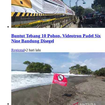
Buntut Tebang 10 Pohon, Videotron Padel Six
Nine Bandung Disegel
Regional
•
2 hari lalu