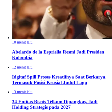
10 menit lalu
Abelardo de la Espriella Resmi Jadi Presiden
Kolombia
12 menit lalu
Idgitaf Spill Proses Kreatifnya Saat Berkarya,
Termasuk Posisi Krusial Judul Lagu
13 menit lalu
34 Entitas Bisnis Telkom Dipangkas, Jadi
Holding Strategis pada 2027