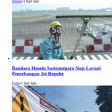
Bisnis
•
1 hari lalu
Bandara Husein Sastranegara Siap Layani
Penerbangan Jet Reguler
Foto
•
1 hari lalu