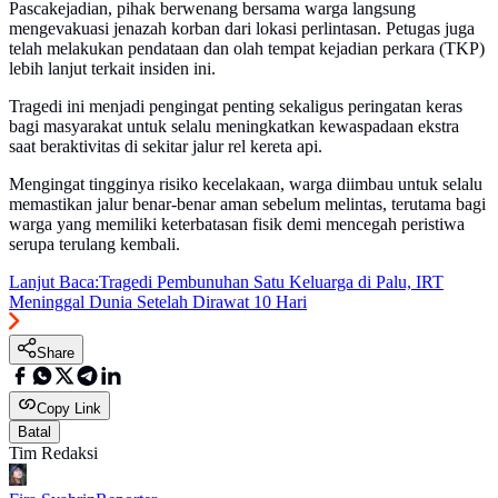
Pascakejadian, pihak berwenang bersama warga langsung
mengevakuasi jenazah korban dari lokasi perlintasan. Petugas juga
telah melakukan pendataan dan olah tempat kejadian perkara (TKP)
lebih lanjut terkait insiden ini.
Tragedi ini menjadi pengingat penting sekaligus peringatan keras
bagi masyarakat untuk selalu meningkatkan kewaspadaan ekstra
saat beraktivitas di sekitar jalur rel kereta api.
Mengingat tingginya risiko kecelakaan, warga diimbau untuk selalu
memastikan jalur benar-benar aman sebelum melintas, terutama bagi
warga yang memiliki keterbatasan fisik demi mencegah peristiwa
serupa terulang kembali.
Lanjut Baca:
Tragedi Pembunuhan Satu Keluarga di Palu, IRT
Meninggal Dunia Setelah Dirawat 10 Hari
Share
Copy Link
Batal
Tim Redaksi