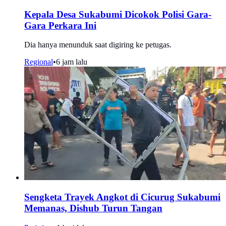
Kepala Desa Sukabumi Dicokok Polisi Gara-
Gara Perkara Ini
Dia hanya menunduk saat digiring ke petugas.
Regional
•
6 jam lalu
Sengketa Trayek Angkot di Cicurug Sukabumi
Memanas, Dishub Turun Tangan