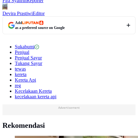
Fira Syahrin
Reporter
Devira Prastiwi
Editor
Add
as a preferred source on Google
Sukabumi
Penjual
Penjual Sayur
Tukang Sayur
tewas
kereta
Kereta Api
reg
Kecelakaan Kereta
kecelakaan kereta api
Advertisement
Rekomendasi