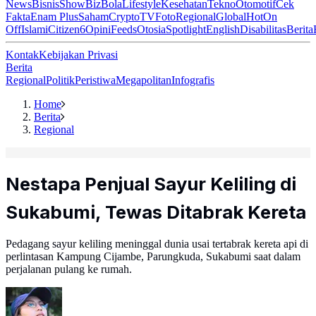
News
Bisnis
ShowBiz
Bola
Lifestyle
Kesehatan
Tekno
Otomotif
Cek
Fakta
Enam Plus
Saham
Crypto
TV
Foto
Regional
Global
Hot
On
Off
Islami
Citizen6
Opini
Feeds
Otosia
Spotlight
English
Disabilitas
Berita
Kontak
Kebijakan Privasi
Berita
Regional
Politik
Peristiwa
Megapolitan
Infografis
Home
Berita
Regional
Nestapa Penjual Sayur Keliling di
Sukabumi, Tewas Ditabrak Kereta
Pedagang sayur keliling meninggal dunia usai tertabrak kereta api di
perlintasan Kampung Cijambe, Parungkuda, Sukabumi saat dalam
perjalanan pulang ke rumah.