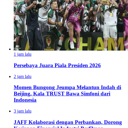
1 jam lalu
Persebaya Juara Piala Presiden 2026
2 jam lalu
Momen Bungong Jeumpa Melantun Indah di
Beijing, Kala TRUST Bawa Simfoni dari
Indonesia
3 jam lalu
JAFF Kolaborasi dengan Perbankan, Dorong