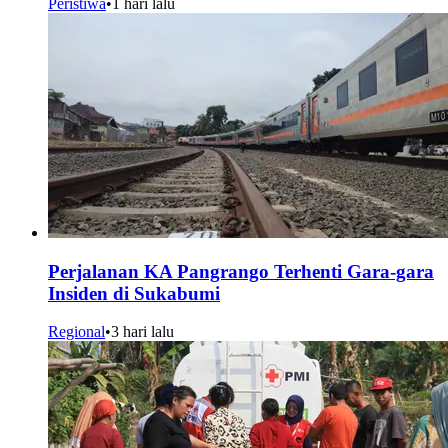
Peristiwa
•
1 hari lalu
Perjalanan KA Pangrango Terhenti Gara-gara
Insiden di Sukabumi
Regional
•
3 hari lalu