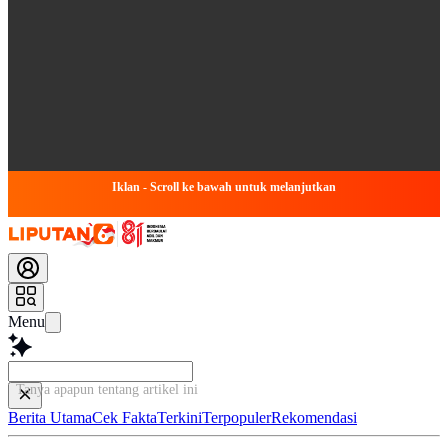
Iklan - Scroll ke bawah untuk melanjutkan
Menu
Tanya apapun tentang artikel ini...
Berita Utama
Cek Fakta
Terkini
Terpopuler
Rekomendasi