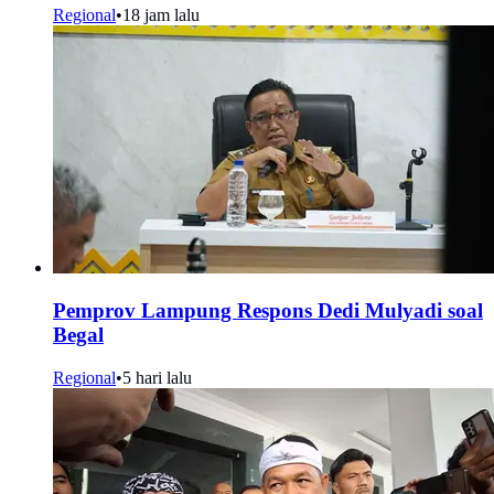
Regional
•
18 jam lalu
Pemprov Lampung Respons Dedi Mulyadi soal
Begal
Regional
•
5 hari lalu