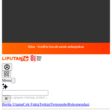
Iklan - Scroll ke bawah untuk melanjutkan
Menu
Tanya apapun tentang artikel ini...
Berita Utama
Cek Fakta
Terkini
Terpopuler
Rekomendasi