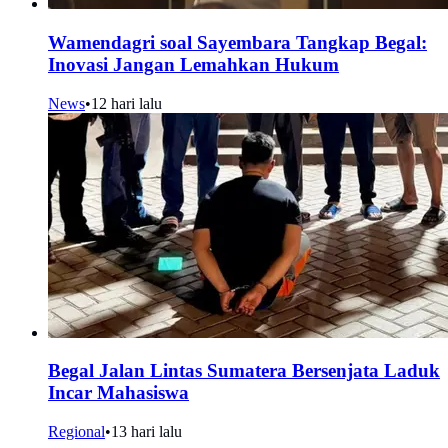
Wamendagri soal Sayembara Tangkap Begal:
Inovasi Jangan Lemahkan Hukum
News
•
12 hari lalu
Begal Jalan Lintas Sumatera Bersenjata Laduk
Incar Mahasiswa
Regional
•
13 hari lalu