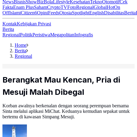
News
Bisnis
ShowBiz
Bola
Lifestyle
Kesehatan
Tekno
Otomotif
Cek
Fakta
Enam Plus
Saham
Crypto
TV
Foto
Regional
Global
Hot
On
Off
Islami
Citizen6
Opini
Feeds
Otosia
Spotlight
English
Disabilitas
Berita
Kontak
Kebijakan Privasi
Berita
Regional
Politik
Peristiwa
Megapolitan
Infografis
Home
Berita
Regional
Berangkat Mau Kencan, Pria di
Mesuji Malah Dibegal
Korban awalnya berkenalan dengan seorang perempuan bernama
Sinta melalui aplikasi MiChat. Keduanya kemudian sepakat untuk
bertemu di kawasan Simpang Mesuji.