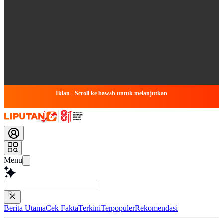
Iklan - Scroll ke bawah untuk melanjutkan
Menu
Baca lebih cepat.
Berita Utama
Cek Fakta
Terkini
Terpopuler
Rekomendasi