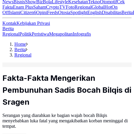
News
Bisnis
ShowBiz
Bola
Lifestyle
Kesehatan
Tekno
Otomotif
Cek
Fakta
Enam Plus
Saham
Crypto
TV
Foto
Regional
Global
Hot
On
Off
Islami
Citizen6
Opini
Feeds
Otosia
Spotlight
English
Disabilitas
Berita
Kontak
Kebijakan Privasi
Berita
Regional
Politik
Peristiwa
Megapolitan
Infografis
Home
Berita
Regional
Fakta-Fakta Mengerikan
Pembunuhan Sadis Bocah Bilqis di
Sragen
Serangan yang diarahkan ke bagian wajah bocah Bilqis
menyebabkan luka fatal yang mengakibatkan korban meninggal di
tempat.