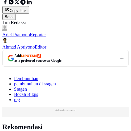
Copy Link
Batal
Tim Redaksi
Arief Pramono
Reporter
Ahmad Apriyono
Editor
Add
as a preferred source on Google
Pembunuhan
pembunuhan di sragen
Sragen
Bocah Bilqis
reg
Advertisement
Rekomendasi