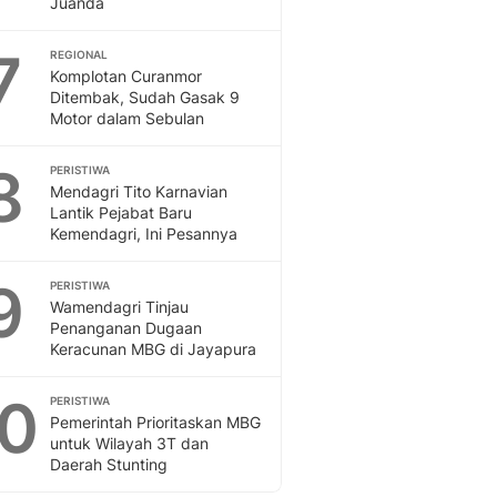
Juanda
Sport
Berita Bola Terkini, Ja
7
Klasemen, Hasil Liga
REGIONAL
Komplotan Curanmor
Ditembak, Sudah Gasak 9
Motor dalam Sebulan
8
PERISTIWA
Mendagri Tito Karnavian
Lantik Pejabat Baru
Kemendagri, Ini Pesannya
9
PERISTIWA
Wamendagri Tinjau
Penanganan Dugaan
Keracunan MBG di Jayapura
10
PERISTIWA
Pemerintah Prioritaskan MBG
untuk Wilayah 3T dan
Daerah Stunting