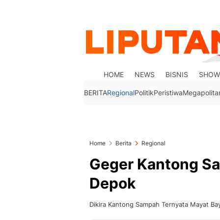
HOME
NEWS
BISNIS
SHOW
BERITA
Regional
Politik
Peristiwa
Megapolita
Home
Berita
Regional
Geger Kantong Sam
Depok
Dikira Kantong Sampah Ternyata Mayat Ba