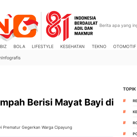
BIZ
BOLA
LIFESTYLE
KESEHATAN
TEKNO
OTOMOTIF
n
Infografis
TOPIK
pah Berisi Mayat Bayi di
#
R
#
K
#
R
yi Prematur Gegerkan Warga Cipayung
#
P