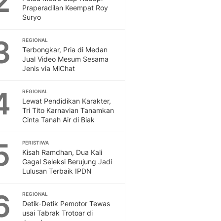
2
Feeds
Praperadilan Keempat Roy
Suryo
Feeds Liputan6: Kumpul
Terbaru Harian
3
REGIONAL
Otosia
Terbongkar, Pria di Medan
Otosia
Jual Video Mesum Sesama
Spotlight
Jenis via MiChat
Berita Terkini, Kabar Te
Dan Dunia - Liputan6.
4
REGIONAL
English
Lewat Pendidikan Karakter,
Exploring Knowledge, T
Tri Tito Karnavian Tanamkan
Cinta Tanah Air di Biak
En.Liputan6.com
Disabilitas
5
Disabilitas Berita Terkini
PERISTIWA
Kisah Ramdhan, Dua Kali
Harian, Berita Terbaru,
Gagal Seleksi Berujung Jadi
Berita
Lulusan Terbaik IPDN
Berita Hari Ini Politik,
Health
6
REGIONAL
Kabar Berita Terbaru D
Detik-Detik Pemotor Tewas
Diet, Herbal Terbaik
usai Tabrak Trotoar di