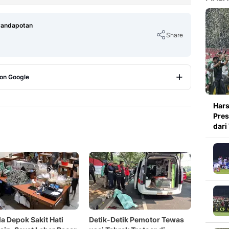
 Pandapotan
Share
 on Google
Copy Link
Hars
Pres
dari
 Depok Sakit Hati
Detik-Detik Pemotor Tewas