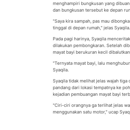
menghampiri bungkusan yang dibuang 
dan bungkusan tersebut ke depan rum
"Saya kira sampah, pas mau dibongka
tinggal di depan rumah," jelas Syaqila
Pada pagi harinya, Syaqila mencerit
dilakukan pembongkaran. Setelah dib
mayat bayi berukuran kecil dibalutkan 
"Ternyata mayat bayi, lalu menghubun
Syaqila.
Syaqila tidak melihat jelas wajah ti
pandang dari lokasi tempatnya ke poho
kejadian pembuangan mayat bayi terbi
"Ciri-ciri orangnya ga terlihat jelas
menggunakan satu motor," ucap Syaqi