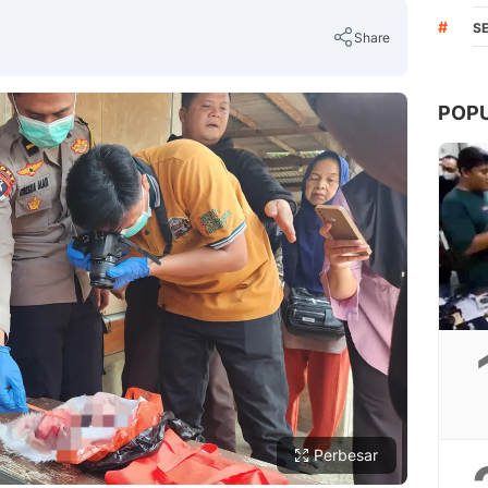
#
S
Share
POP
Copy Link
Perbesar