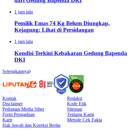
dari Gedung Bapenda DKI
1 jam lalu
Pemilik Emas 74 Kg Belum Diungkap,
Kejagung: Lihat di Persidangan
1 jam lalu
Kondisi Terkini Kebakaran Gedung Bapenda
DKI
Selengkapnya
Kontak
Redaksi
Disclaimer
Kode Etik
Pedoman Media Siber
Sitemap
Form Pengaduan
Tentang Kami
Karir
Metode Cek Fakta
Hak Jawab dan Koreksi Berita