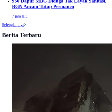
950 Dapur MBG Diduga Tak Layak Sanitasi,
BGN Ancam Tutup Permanen
7 jam lalu
Selengkapnya
Berita Terbaru