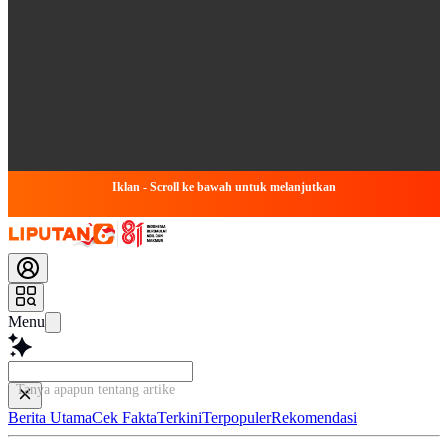
Iklan - Scroll ke bawah untuk melanjutkan
Menu
Tanya apapun tentang artikel ini...
Berita Utama
Cek Fakta
Terkini
Terpopuler
Rekomendasi