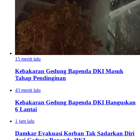
15 menit lalu
Kebakaran Gedung Bapenda DKI Masuk
Tahap Pendinginan
43 menit lalu
Kebakaran Gedung Bapenda DKI Hanguskan
6 Lantai
1 jam lalu
Damkar Evakuasi Korban Tak Sadarkan Diri