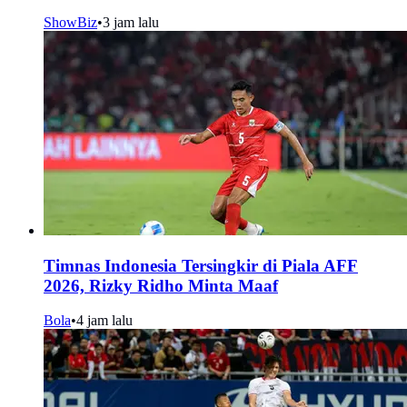
ShowBiz
•
3 jam lalu
Timnas Indonesia Tersingkir di Piala AFF
2026, Rizky Ridho Minta Maaf
Bola
•
4 jam lalu