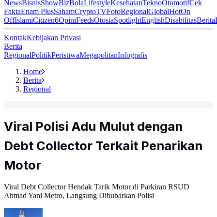
News
Bisnis
ShowBiz
Bola
Lifestyle
Kesehatan
Tekno
Otomotif
Cek
Fakta
Enam Plus
Saham
Crypto
TV
Foto
Regional
Global
Hot
On
Off
Islami
Citizen6
Opini
Feeds
Otosia
Spotlight
English
Disabilitas
Berita
Kontak
Kebijakan Privasi
Berita
Regional
Politik
Peristiwa
Megapolitan
Infografis
Home
Berita
Regional
Viral Polisi Adu Mulut dengan
Debt Collector Terkait Penarikan
Motor
Viral Debt Collector Hendak Tarik Motor di Parkiran RSUD
Ahmad Yani Metro, Langsung Dibubarkan Polisi