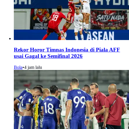
Rekor Horor Timnas Indonesia di Piala AFF
usai Gagal ke Semifinal 2026
Bola
•
4 jam lalu