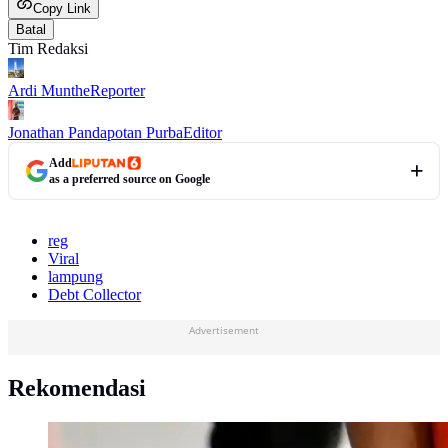
Copy Link
Batal
Tim Redaksi
Ardi Munthe
Reporter
Jonathan Pandapotan Purba
Editor
Add
as a preferred source on Google
reg
Viral
lampung
Debt Collector
Advertisement
Rekomendasi