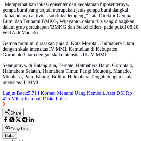
"Memperhatikan lokasi episenter dan kedalaman hiposenternya,
gempa bumi yang terjadi merupakan jenis gempa bumi dangkal
akibat adanya aktivitas subduksi lempeng," kata Direktur Gempa
Bumi dan Tsunami BMKG, Wijayanto, dalam rilis yang dibagikan
dalam grup percakapan 'BMKG dan Stakeholders' pada pukul 08.18
WITA di Manado.
Gempa bumi ini dirasakan juga di Kota Morotai, Halmahera Utara
dengan skala intensitas IV MMI. Kemudian di Kabupaten
Gorontalo Utara dengan skala intensitas III-IV MMI.
Selanjutnya, di Batang dua, Ternate, Halmahera Barat, Gorontalo,
Halmahera Selatan, Halmahera Timur, Parigi Moutong, Manado,
Minahasa, Palu, Bitung, Boltim, Halmahera Tengah dengan skala
intensitas III MMI.
Lanjut Baca:
5.714 Korban Menanti Uang Kembali, Aset DSI Rp
425 Miliar Kembali Disita Polisi
Share
Copy Link
Batal