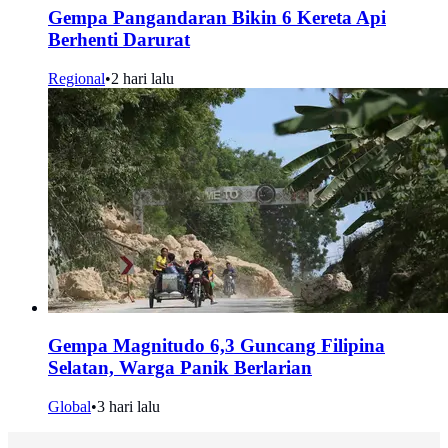
Gempa Pangandaran Bikin 6 Kereta Api
Berhenti Darurat
Regional
•
2 hari lalu
Gempa Magnitudo 6,3 Guncang Filipina
Selatan, Warga Panik Berlarian
Global
•
3 hari lalu