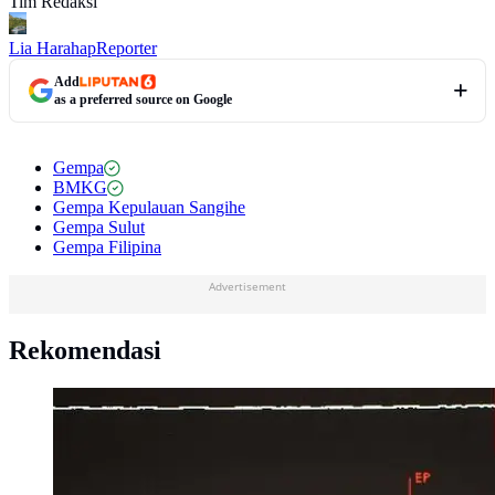
Tim Redaksi
Lia Harahap
Reporter
Add
as a preferred source on Google
Gempa
BMKG
Gempa Kepulauan Sangihe
Gempa Sulut
Gempa Filipina
Advertisement
Rekomendasi