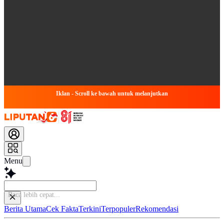
Iklan - Scroll ke bawah untuk melanjutkan
Menu
Baca lebih cep
Berita Utama
Cek Fakta
Terkini
Terpopuler
Rekomendasi