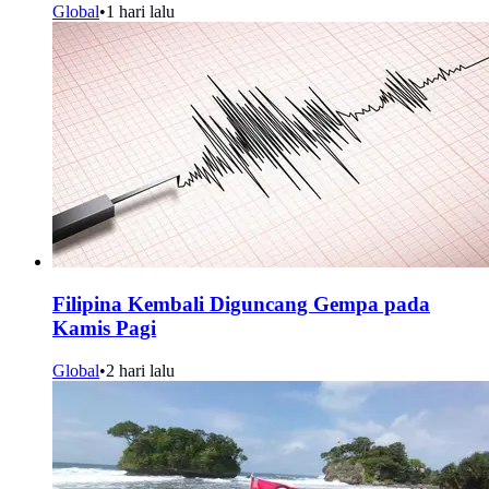
Global
•
1 hari lalu
Filipina Kembali Diguncang Gempa pada
Kamis Pagi
Global
•
2 hari lalu