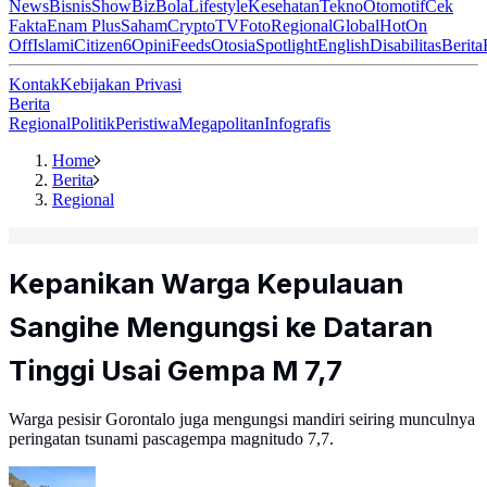
News
Bisnis
ShowBiz
Bola
Lifestyle
Kesehatan
Tekno
Otomotif
Cek
Fakta
Enam Plus
Saham
Crypto
TV
Foto
Regional
Global
Hot
On
Off
Islami
Citizen6
Opini
Feeds
Otosia
Spotlight
English
Disabilitas
Berita
Kontak
Kebijakan Privasi
Berita
Regional
Politik
Peristiwa
Megapolitan
Infografis
Home
Berita
Regional
Kepanikan Warga Kepulauan
Sangihe Mengungsi ke Dataran
Tinggi Usai Gempa M 7,7
Warga pesisir Gorontalo juga mengungsi mandiri seiring munculnya
peringatan tsunami pascagempa magnitudo 7,7.