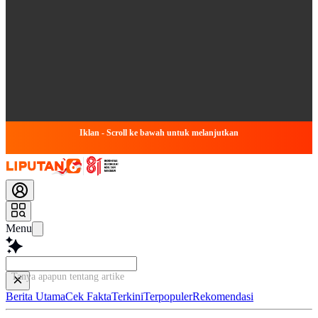
Iklan - Scroll ke bawah untuk melanjutkan
Menu
Tanya apapun tentang artikel ini...
Berita Utama
Cek Fakta
Terkini
Terpopuler
Rekomendasi