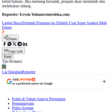
kebal hukum. Jika memang bersalah, propam akan menindak dan
melakukan sidang.
Reporter: Erwin Yohanes/merdeka.com
Lanjut Baca:
Perintah Pramono ke Dishub Usai Sopir Angkot M44
Demo
Share
Copy Link
Batal
Tim Redaksi
Lia Harahap
Reporter
Add
as a preferred source on Google
Polisi di Tuban Aniaya Pengamen
Penganiayaan
Polisi Arogan