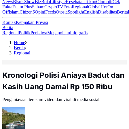
News
Bisnis
ShowBiz
Bola
Lifestyle
Kesehatan
Tekno
Otomotif
Cek
Fakta
Enam Plus
Saham
Crypto
TV
Foto
Regional
Global
Hot
On
Off
Islami
Citizen6
Opini
Feeds
Otosia
Spotlight
English
Disabilitas
Berita
Kontak
Kebijakan Privasi
Berita
Regional
Politik
Peristiwa
Megapolitan
Infografis
Home
Berita
Regional
Kronologi Polisi Aniaya Badut dan
Kasih Uang Damai Rp 150 Ribu
Penganiayaan terekam video dan viral di media sosial.