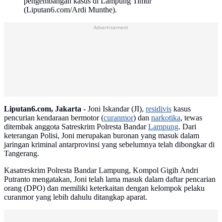
pengembangan kasus di Lampung Timur
(Liputan6.com/Ardi Munthe).
Advertisement
Liputan6.com, Jakarta -
Joni Iskandar (JI),
residivis
kasus
pencurian kendaraan bermotor (
curanmor
) dan
narkotika
, tewas
ditembak anggota Satreskrim Polresta Bandar
Lampung
. Dari
keterangan Polisi, Joni merupakan buronan yang masuk dalam
jaringan kriminal antarprovinsi yang sebelumnya telah dibongkar di
Tangerang.
Kasatreskrim Polresta Bandar Lampung, Kompol Gigih Andri
Putranto mengatakan, Joni telah lama masuk dalam daftar pencarian
orang (DPO) dan memiliki keterkaitan dengan kelompok pelaku
curanmor yang lebih dahulu ditangkap aparat.