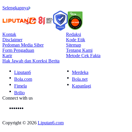
Selengkapnya
Kontak
Redaksi
Disclaimer
Kode Etik
Pedoman Media Siber
Sitemap
Form Pengaduan
Tentang Kami
Karir
Metode Cek Fakta
Hak Jawab dan Koreksi Berita
Liputan6
Merdeka
Bola.com
Bola.net
Fimela
Kapanlagi
Brilio
Connect with us
Copyright © 2026
Liputan6.com