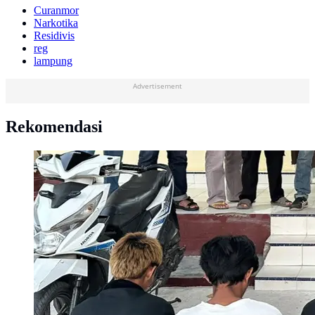
Curanmor
Narkotika
Residivis
reg
lampung
Advertisement
Rekomendasi