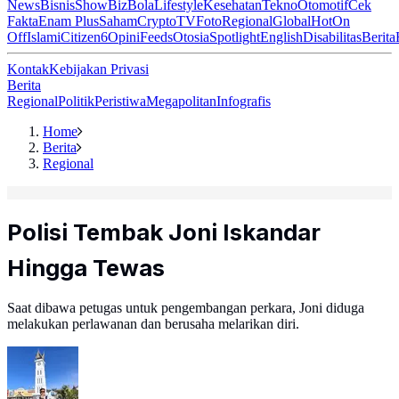
News
Bisnis
ShowBiz
Bola
Lifestyle
Kesehatan
Tekno
Otomotif
Cek
Fakta
Enam Plus
Saham
Crypto
TV
Foto
Regional
Global
Hot
On
Off
Islami
Citizen6
Opini
Feeds
Otosia
Spotlight
English
Disabilitas
Berita
Kontak
Kebijakan Privasi
Berita
Regional
Politik
Peristiwa
Megapolitan
Infografis
Home
Berita
Regional
Polisi Tembak Joni Iskandar
Hingga Tewas
Saat dibawa petugas untuk pengembangan perkara, Joni diduga
melakukan perlawanan dan berusaha melarikan diri.