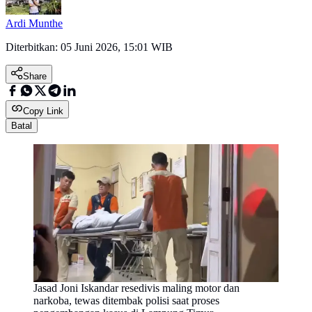
Ardi Munthe
Diterbitkan:
05 Juni 2026, 15:01 WIB
Share
Copy Link
Batal
Jasad Joni Iskandar resedivis maling motor dan
narkoba, tewas ditembak polisi saat proses