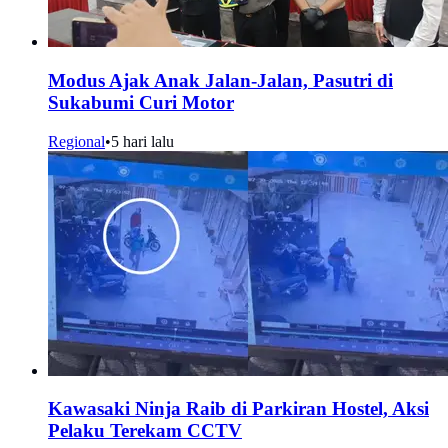
Modus Ajak Anak Jalan-Jalan, Pasutri di
Sukabumi Curi Motor
Regional
•
5 hari lalu
Kawasaki Ninja Raib di Parkiran Hostel, Aksi
Pelaku Terekam CCTV