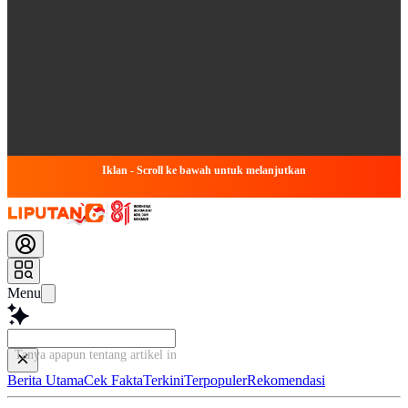
Iklan - Scroll ke bawah untuk melanjutkan
Menu
Tanya apapun tentang artikel ini...
Berita Utama
Cek Fakta
Terkini
Terpopuler
Rekomendasi