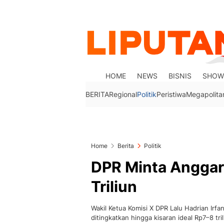
HOME
NEWS
BISNIS
SHOW
BERITA
Regional
Politik
Peristiwa
Megapolita
Home
Berita
Politik
DPR Minta Anggara
Triliun
Wakil Ketua Komisi X DPR Lalu Hadrian Irf
ditingkatkan hingga kisaran ideal Rp7–8 tril