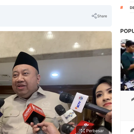
#
D
Share
POP
Copy Link
Perbesar