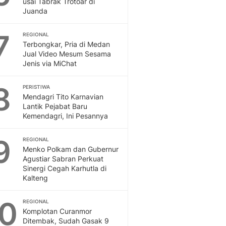
usai Tabrak Trotoar di
Sport
Juanda
Berita Bola Terkini, Ja
Klasemen, Hasil Liga
7
REGIONAL
Terbongkar, Pria di Medan
Jual Video Mesum Sesama
Jenis via MiChat
8
PERISTIWA
Mendagri Tito Karnavian
Lantik Pejabat Baru
Kemendagri, Ini Pesannya
9
REGIONAL
Menko Polkam dan Gubernur
Agustiar Sabran Perkuat
Sinergi Cegah Karhutla di
Kalteng
10
REGIONAL
Komplotan Curanmor
Ditembak, Sudah Gasak 9