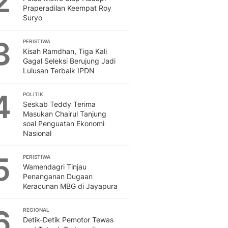
2
Feeds
Praperadilan Keempat Roy
Suryo
Feeds Liputan6: Kumpul
Terbaru Harian
3
PERISTIWA
Otosia
Kisah Ramdhan, Tiga Kali
Otosia
Gagal Seleksi Berujung Jadi
Spotlight
Lulusan Terbaik IPDN
Berita Terkini, Kabar Te
Dan Dunia - Liputan6.
4
POLITIK
English
Seskab Teddy Terima
Exploring Knowledge, T
Masukan Chairul Tanjung
soal Penguatan Ekonomi
En.Liputan6.com
Nasional
Disabilitas
Disabilitas Berita Terkini
5
PERISTIWA
Harian, Berita Terbaru,
Wamendagri Tinjau
Berita
Penanganan Dugaan
Berita Hari Ini Politik,
Keracunan MBG di Jayapura
Health
Kabar Berita Terbaru D
6
REGIONAL
Diet, Herbal Terbaik
Detik-Detik Pemotor Tewas