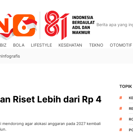
BIZ
BOLA
LIFESTYLE
KESEHATAN
TEKNO
OTOMOTIF
n
Infografis
TOPIK
n Riset Lebih dari Rp 4
#
K
#
R
#
R
ani mendorong agar alokasi anggaran pada 2027 kembali
iun.
#
P