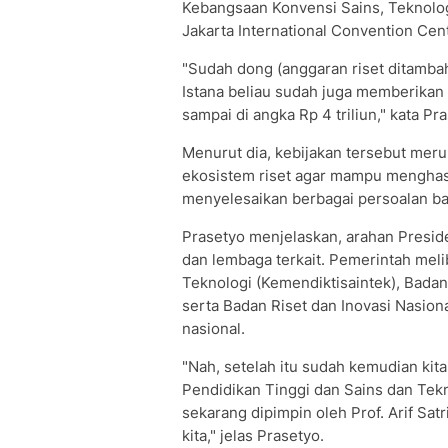
Kebangsaan Konvensi Sains, Teknologi
Jakarta International Convention Cent
"Sudah dong (anggaran riset ditamba
Istana beliau sudah juga memberikan
sampai di angka Rp 4 triliun," kata Pr
Menurut dia, kebijakan tersebut mer
ekosistem riset agar mampu menghas
menyelesaikan berbagai persoalan b
Prasetyo menjelaskan, arahan Preside
dan lembaga terkait. Pemerintah meli
Teknologi (Kemendiktisaintek), Bad
serta Badan Riset dan Inovasi Nasio
nasional.
"Nah, setelah itu sudah kemudian ki
Pendidikan Tinggi dan Sains dan Te
sekarang dipimpin oleh Prof. Arif Sa
kita," jelas Prasetyo.