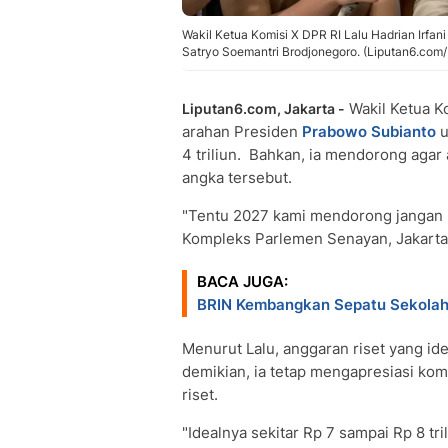
Wakil Ketua Komisi X DPR RI Lalu Hadrian Irfan
Satryo Soemantri Brodjonegoro. (Liputan6.com/
Wakil Ketua K
Liputan6.com, Jakarta -
arahan Presiden
Prabowo Subianto
u
4 triliun. Bahkan, ia mendorong agar
angka tersebut.
"Tentu 2027 kami mendorong jangan Rp 4 
Kompleks Parlemen Senayan, Jakarta,
BACA JUGA:
BRIN Kembangkan Sepatu Sekolah
Menurut Lalu, anggaran riset yang idea
demikian, ia tetap mengapresiasi ko
riset.
"Idealnya sekitar Rp 7 sampai Rp 8 trili