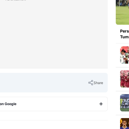
Pers
Tumb
Share
 on Google
Copy Link