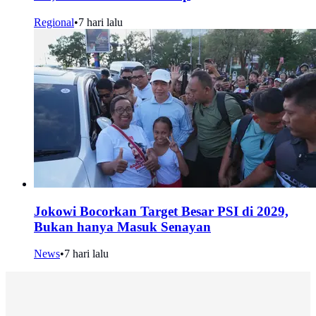
Regional
•
7 hari lalu
Jokowi Bocorkan Target Besar PSI di 2029,
Bukan hanya Masuk Senayan
News
•
7 hari lalu