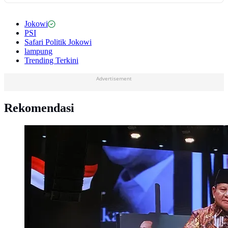
Jokowi
PSI
Safari Politik Jokowi
lampung
Trending Terkini
Advertisement
Rekomendasi