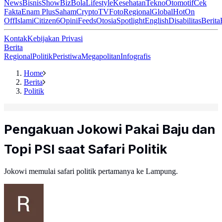
News
Bisnis
ShowBiz
Bola
Lifestyle
Kesehatan
Tekno
Otomotif
Cek
Fakta
Enam Plus
Saham
Crypto
TV
Foto
Regional
Global
Hot
On
Off
Islami
Citizen6
Opini
Feeds
Otosia
Spotlight
English
Disabilitas
Berita
Kontak
Kebijakan Privasi
Berita
Regional
Politik
Peristiwa
Megapolitan
Infografis
Home
Berita
Politik
Pengakuan Jokowi Pakai Baju dan
Topi PSI saat Safari Politik
Jokowi memulai safari politik pertamanya ke Lampung.