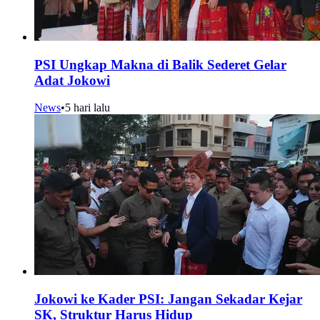
PSI Ungkap Makna di Balik Sederet Gelar
Adat Jokowi
News
•
5 hari lalu
Jokowi ke Kader PSI: Jangan Sekadar Kejar
SK, Struktur Harus Hidup