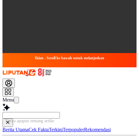
Iklan - Scroll ke bawah untuk melanjutkan
Menu
Tanya apapun tentang artikel ini...
Berita Utama
Cek Fakta
Terkini
Terpopuler
Rekomendasi