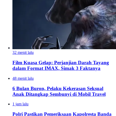
32 menit lalu
Film Kuasa Gelap: Perjanjian Darah Tayang
dalam Format IMAX, Simak 3 Faktanya
48 menit lalu
6 Bulan Buron, Pelaku Kekerasan Seksual
Anak Ditangkap Sembunyi di Mobil Travel
1 jam lalu
Polri Pastikan Pemeriksaan Kapolresta Banda