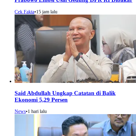
Cek Fakta
•
15 jam lalu
Said Abdullah Ungkap Catatan di Balik
Ekonomi 5,29 Persen
News
•
1 hari lalu