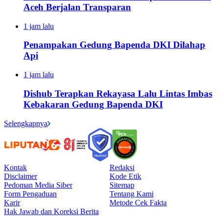
Aceh Berjalan Transparan
1 jam lalu
Penampakan Gedung Bapenda DKI Dilahap
Api
1 jam lalu
Dishub Terapkan Rekayasa Lalu Lintas Imbas
Kebakaran Gedung Bapenda DKI
Selengkapnya
Kontak
Redaksi
Disclaimer
Kode Etik
Pedoman Media Siber
Sitemap
Form Pengaduan
Tentang Kami
Karir
Metode Cek Fakta
Hak Jawab dan Koreksi Berita