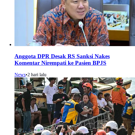
Anggota DPR Desak RS Sanksi Nakes
Komentar Nirempati ke Pasien BPJS
News
•
2 hari lalu