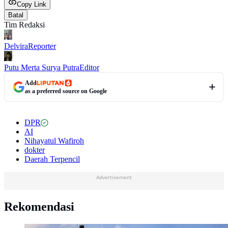
Copy Link
Batal
Tim Redaksi
Delvira
Reporter
Putu Merta Surya Putra
Editor
Add
as a preferred source on Google
DPR
AI
Nihayatul Wafiroh
dokter
Daerah Terpencil
Advertisement
Rekomendasi