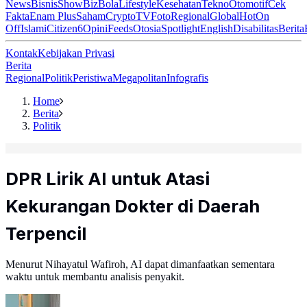
News
Bisnis
ShowBiz
Bola
Lifestyle
Kesehatan
Tekno
Otomotif
Cek
Fakta
Enam Plus
Saham
Crypto
TV
Foto
Regional
Global
Hot
On
Off
Islami
Citizen6
Opini
Feeds
Otosia
Spotlight
English
Disabilitas
Berita
Kontak
Kebijakan Privasi
Berita
Regional
Politik
Peristiwa
Megapolitan
Infografis
Home
Berita
Politik
DPR Lirik AI untuk Atasi
Kekurangan Dokter di Daerah
Terpencil
Menurut Nihayatul Wafiroh, AI dapat dimanfaatkan sementara
waktu untuk membantu analisis penyakit.