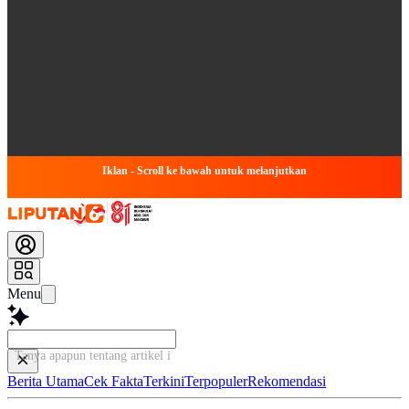
Iklan - Scroll ke bawah untuk melanjutkan
Menu
Tanya apapun tentang artikel ini...
Berita Utama
Cek Fakta
Terkini
Terpopuler
Rekomendasi