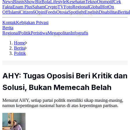
News
Bisnis
ShowBiz
Bola
Lifestyle
Kesehatan
Tekno
Otomotif
Cek
Fakta
Enam Plus
Saham
Crypto
TV
Foto
Regional
Global
Hot
On
Off
Islami
Citizen6
Opini
Feeds
Otosia
Spotlight
English
Disabilitas
Berita
Kontak
Kebijakan Privasi
Berita
Regional
Politik
Peristiwa
Megapolitan
Infografis
Home
Berita
Politik
AHY: Tugas Oposisi Beri Kritik dan
Solusi, Bukan Memecah Belah
Menurut AHY, setiap partai politik memiliki sikap masing-masing,
namun kepentingan nasional harus di atas kepentingan partisan.