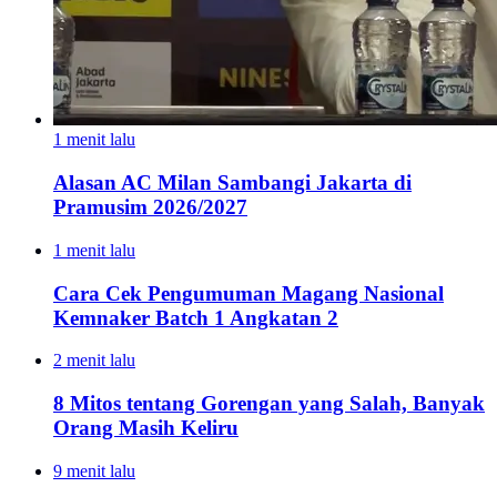
1 menit lalu
Alasan AC Milan Sambangi Jakarta di
Pramusim 2026/2027
1 menit lalu
Cara Cek Pengumuman Magang Nasional
Kemnaker Batch 1 Angkatan 2
2 menit lalu
8 Mitos tentang Gorengan yang Salah, Banyak
Orang Masih Keliru
9 menit lalu