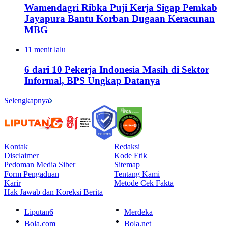
Wamendagri Ribka Puji Kerja Sigap Pemkab
Jayapura Bantu Korban Dugaan Keracunan
MBG
11 menit lalu
6 dari 10 Pekerja Indonesia Masih di Sektor
Informal, BPS Ungkap Datanya
Selengkapnya
Kontak
Redaksi
Disclaimer
Kode Etik
Pedoman Media Siber
Sitemap
Form Pengaduan
Tentang Kami
Karir
Metode Cek Fakta
Hak Jawab dan Koreksi Berita
Liputan6
Merdeka
Bola.com
Bola.net