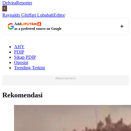
Delvira
Reporter
Raynaldo Ghiffari Lubabah
Editor
Add
as a preferred source on Google
AHY
PDIP
Sikap PDIP
Oposisi
Trending Terkini
Advertisement
Rekomendasi