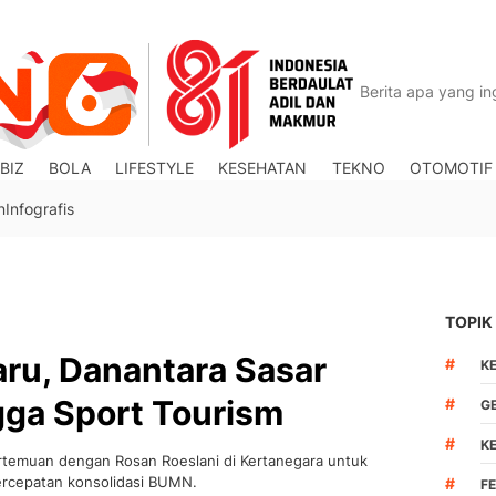
BIZ
BOLA
LIFESTYLE
KESEHATAN
TEKNO
OTOMOTIF
n
Infografis
TOPIK
ru, Danantara Sasar
#
K
gga Sport Tourism
#
G
#
K
temuan dengan Rosan Roeslani di Kertanegara untuk
ercepatan konsolidasi BUMN.
#
F