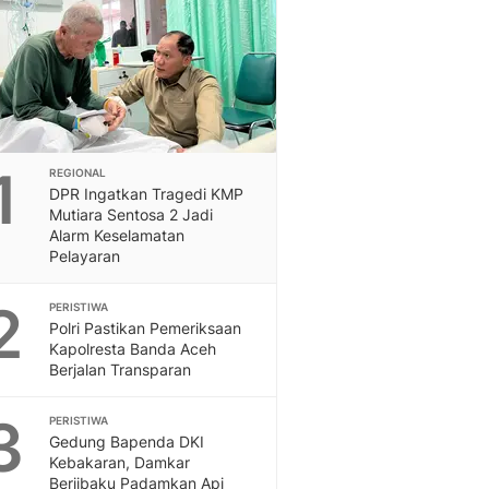
Feeds
Feeds Liputan6: Kumpul
Terbaru Harian
Otosia
Otosia
Spotlight
Berita Terkini, Kabar Te
1
REGIONAL
Dan Dunia - Liputan6.
DPR Ingatkan Tragedi KMP
Mutiara Sentosa 2 Jadi
English
Alarm Keselamatan
Exploring Knowledge, T
Pelayaran
En.Liputan6.com
Disabilitas
2
PERISTIWA
Disabilitas Berita Terkini
Polri Pastikan Pemeriksaan
Harian, Berita Terbaru,
Kapolresta Banda Aceh
Berita
Berjalan Transparan
Berita Hari Ini Politik,
Health
3
PERISTIWA
Gedung Bapenda DKI
Kabar Berita Terbaru D
Kebakaran, Damkar
Diet, Herbal Terbaik
Berjibaku Padamkan Api