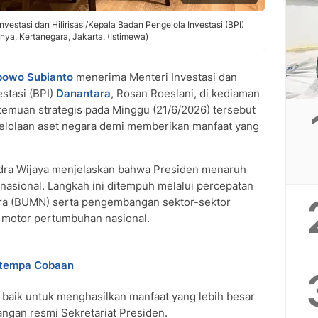
estasi dan Hilirisasi/Kepala Badan Pengelola Investasi (BPI)
nya, Kertanegara, Jakarta. (Istimewa)
bowo Subianto
menerima Menteri Investasi dan
estasi (BPI)
Danantara
, Rosan Roeslani, di kediaman
rtemuan strategis pada Minggu (21/6/2026) tersebut
elolaan aset negara demi memberikan manfaat yang
ndra Wijaya menjelaskan bahwa Presiden menaruh
nasional. Langkah ini ditempuh melalui percepatan
ara (BUMN) serta pengembangan sektor-sektor
 motor pertumbuhan nasional.
Ditempa Cobaan
 baik untuk menghasilkan manfaat yang lebih besar
rangan resmi Sekretariat Presiden.