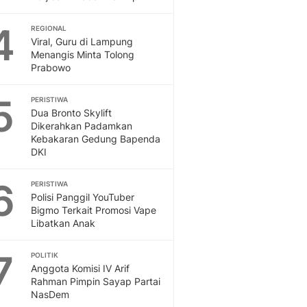
Sport
Berita Bola Terkini, Ja
4
REGIONAL
Klasemen, Hasil Liga
Viral, Guru di Lampung
Menangis Minta Tolong
Prabowo
5
PERISTIWA
Dua Bronto Skylift
Dikerahkan Padamkan
Kebakaran Gedung Bapenda
DKI
6
PERISTIWA
Polisi Panggil YouTuber
Bigmo Terkait Promosi Vape
Libatkan Anak
7
POLITIK
Anggota Komisi IV Arif
Rahman Pimpin Sayap Partai
NasDem