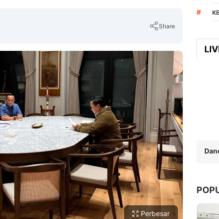
#
K
Share
LI
Copy Link
Dan
POP
Perbesar