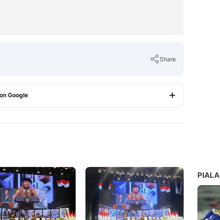
Share
 on Google
Copy Link
PIALA