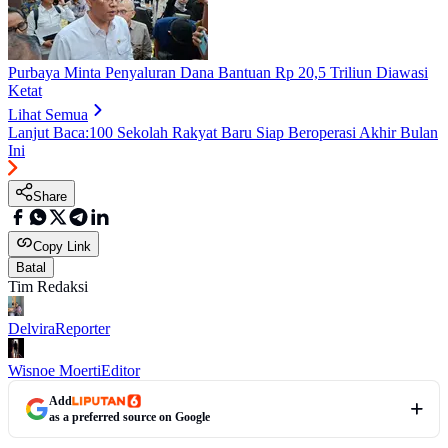
Purbaya Minta Penyaluran Dana Bantuan Rp 20,5 Triliun Diawasi
Ketat
Lihat Semua
Lanjut Baca:
100 Sekolah Rakyat Baru Siap Beroperasi Akhir Bulan
Ini
Share
Copy Link
Batal
Tim Redaksi
Delvira
Reporter
Wisnoe Moerti
Editor
Add
as a preferred source on Google