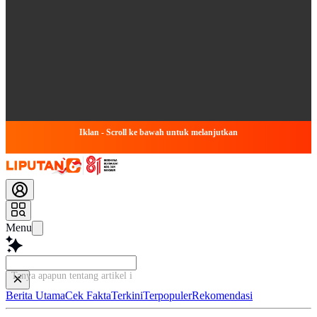
Iklan - Scroll ke bawah untuk melanjutkan
Menu
Tanya apapun tentang artikel ini...
Berita Utama
Cek Fakta
Terkini
Terpopuler
Rekomendasi