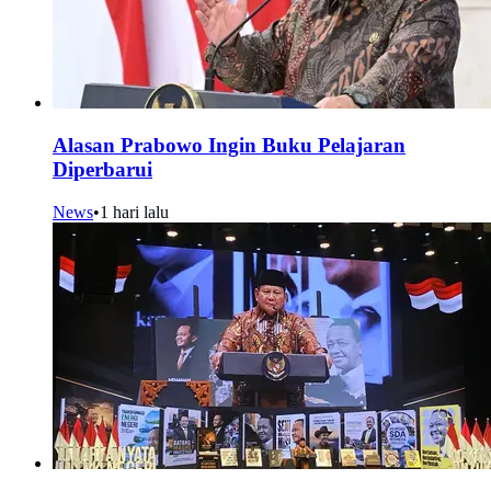
Alasan Prabowo Ingin Buku Pelajaran
Diperbarui
News
•
1 hari lalu