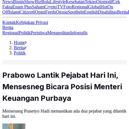
News
Bisnis
ShowBiz
Bola
Lifestyle
Kesehatan
Tekno
Otomotif
Cek
Fakta
Enam Plus
Saham
Crypto
TV
Foto
Regional
Global
Hot
On
Off
Islami
Citizen6
Opini
Feeds
Otosia
Spotlight
English
Disabilitas
Berita
Kontak
Kebijakan Privasi
Berita
Regional
Politik
Peristiwa
Megapolitan
Infografis
Home
Berita
Politik
Prabowo Lantik Pejabat Hari Ini,
Mensesneg Bicara Posisi Menteri
Keuangan Purbaya
Mensesneg Prasetyo Hadi memastikan ada dua pejabat yang dilantik
hari ini.