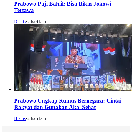
Prabowo Puji Bahlil: Bisa Bikin Jokowi
Tertawa
Bisnis
•
2 hari lalu
Prabowo Ungkap Rumus Bernegara: Cintai
Rakyat dan Gunakan Akal Sehat
Bisnis
•
2 hari lalu