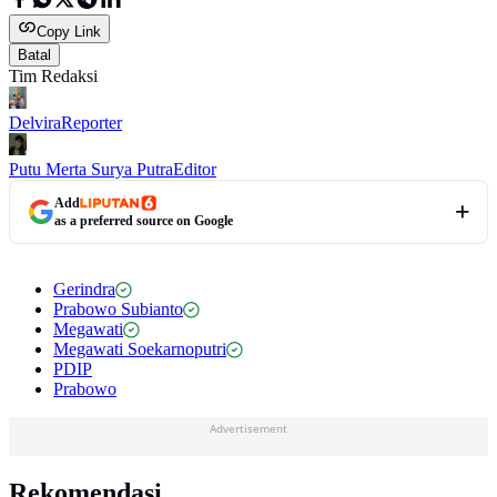
Copy Link
Batal
Tim Redaksi
Delvira
Reporter
Putu Merta Surya Putra
Editor
Add
as a preferred source on Google
Gerindra
Prabowo Subianto
Megawati
Megawati Soekarnoputri
PDIP
Prabowo
Advertisement
Rekomendasi