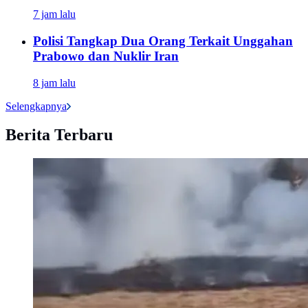
7 jam lalu
Polisi Tangkap Dua Orang Terkait Unggahan
Prabowo dan Nuklir Iran
8 jam lalu
Selengkapnya
Berita Terbaru