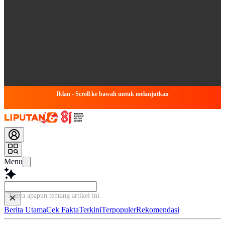
Iklan - Scroll ke bawah untuk melanjutkan
Menu
Tanya apapun tentang artikel ini...
Berita Utama
Cek Fakta
Terkini
Terpopuler
Rekomendasi