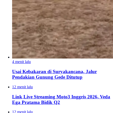
4 menit lalu
Usai Kebakaran di Suryakancana, Jalur
Pendakian Gunung Gede Ditutup
12 menit lalu
Link Live Streaming Moto3 Inggris 2026, Veda
Ega Pratama Bidik Q2
12 menit lalu