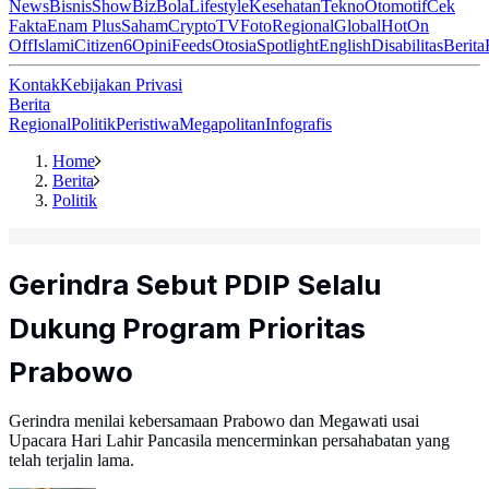
News
Bisnis
ShowBiz
Bola
Lifestyle
Kesehatan
Tekno
Otomotif
Cek
Fakta
Enam Plus
Saham
Crypto
TV
Foto
Regional
Global
Hot
On
Off
Islami
Citizen6
Opini
Feeds
Otosia
Spotlight
English
Disabilitas
Berita
Kontak
Kebijakan Privasi
Berita
Regional
Politik
Peristiwa
Megapolitan
Infografis
Home
Berita
Politik
Gerindra Sebut PDIP Selalu
Dukung Program Prioritas
Prabowo
Gerindra menilai kebersamaan Prabowo dan Megawati usai
Upacara Hari Lahir Pancasila mencerminkan persahabatan yang
telah terjalin lama.