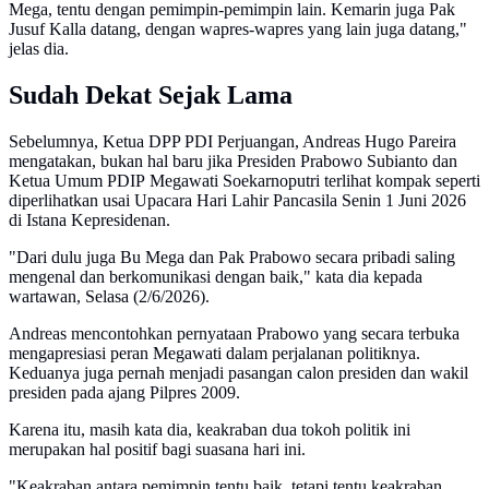
Mega, tentu dengan pemimpin-pemimpin lain. Kemarin juga Pak
Jusuf Kalla datang, dengan wapres-wapres yang lain juga datang,"
jelas dia.
Sudah Dekat Sejak Lama
Sebelumnya, Ketua DPP PDI Perjuangan, Andreas Hugo Pareira
mengatakan, bukan hal baru jika Presiden Prabowo Subianto dan
Ketua Umum PDIP Megawati Soekarnoputri terlihat kompak seperti
diperlihatkan usai Upacara Hari Lahir Pancasila Senin 1 Juni 2026
di Istana Kepresidenan.
"Dari dulu juga Bu Mega dan Pak Prabowo secara pribadi saling
mengenal dan berkomunikasi dengan baik," kata dia kepada
wartawan, Selasa (2/6/2026).
Andreas mencontohkan pernyataan Prabowo yang secara terbuka
mengapresiasi peran Megawati dalam perjalanan politiknya.
Keduanya juga pernah menjadi pasangan calon presiden dan wakil
presiden pada ajang Pilpres 2009.
Karena itu, masih kata dia, keakraban dua tokoh politik ini
merupakan hal positif bagi suasana hari ini.
"Keakraban antara pemimpin tentu baik, tetapi tentu keakraban