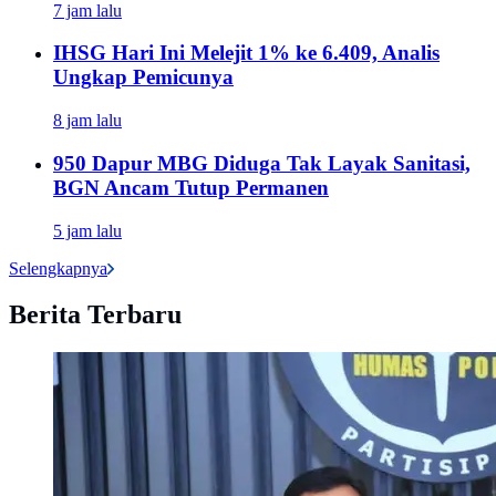
7 jam lalu
IHSG Hari Ini Melejit 1% ke 6.409, Analis
Ungkap Pemicunya
8 jam lalu
950 Dapur MBG Diduga Tak Layak Sanitasi,
BGN Ancam Tutup Permanen
5 jam lalu
Selengkapnya
Berita Terbaru