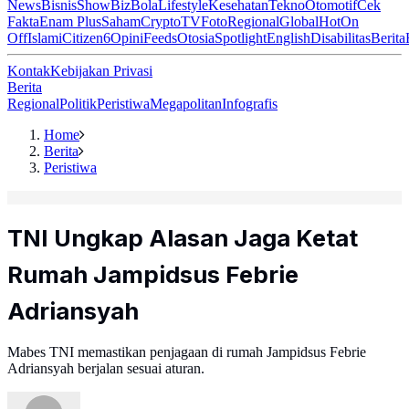
News
Bisnis
ShowBiz
Bola
Lifestyle
Kesehatan
Tekno
Otomotif
Cek
Fakta
Enam Plus
Saham
Crypto
TV
Foto
Regional
Global
Hot
On
Off
Islami
Citizen6
Opini
Feeds
Otosia
Spotlight
English
Disabilitas
Berita
Kontak
Kebijakan Privasi
Berita
Regional
Politik
Peristiwa
Megapolitan
Infografis
Home
Berita
Peristiwa
TNI Ungkap Alasan Jaga Ketat
Rumah Jampidsus Febrie
Adriansyah
Mabes TNI memastikan penjagaan di rumah Jampidsus Febrie
Adriansyah berjalan sesuai aturan.