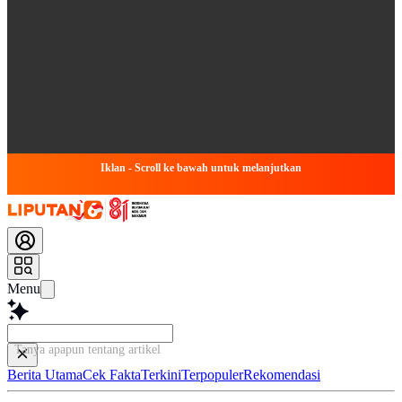
Iklan - Scroll ke bawah untuk melanjutkan
Menu
Tanya apapun tentang artikel ini...
Berita Utama
Cek Fakta
Terkini
Terpopuler
Rekomendasi