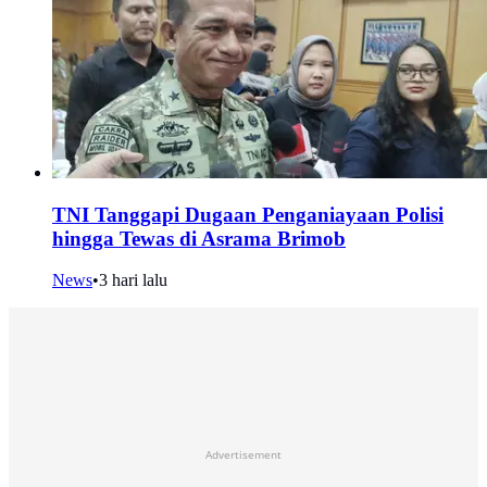
TNI Tanggapi Dugaan Penganiayaan Polisi
hingga Tewas di Asrama Brimob
News
•
3 hari lalu
Advertisement