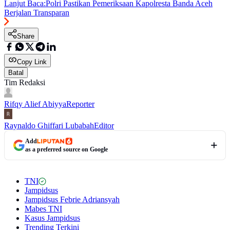
Lanjut Baca:
Polri Pastikan Pemeriksaan Kapolresta Banda Aceh
Berjalan Transparan
Share
Copy Link
Batal
Tim Redaksi
Rifqy Alief Abiyya
Reporter
Raynaldo Ghiffari Lubabah
Editor
Add
as a preferred source on Google
TNI
Jampidsus
Jampidsus Febrie Adriansyah
Mabes TNI
Kasus Jampidsus
Trending Terkini