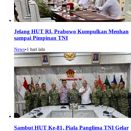
Jelang HUT RI, Prabowo Kumpulkan Menhan
sampai Pimpinan TNI
News
•
1 hari lalu
Sambut HUT Ke-81, Piala Panglima TNI Gelar