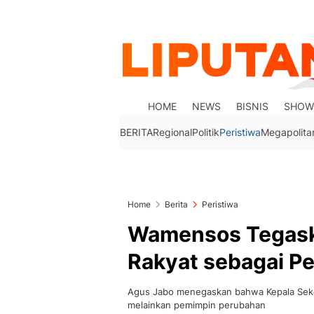
HOME
NEWS
BISNIS
SHOW
BERITA
Regional
Politik
Peristiwa
Megapolita
Home
Berita
Peristiwa
Wamensos Tegask
Rakyat sebagai P
Agus Jabo menegaskan bahwa Kepala Sekol
melainkan pemimpin perubahan