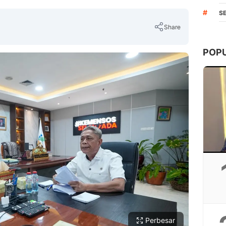
#
S
Share
POP
Copy Link
Perbesar