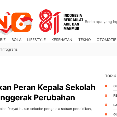
BIZ
BOLA
LIFESTYLE
KESEHATAN
TEKNO
OTOMOTIF
n
Infografis
TOPIK
an Peran Kepala Sekolah
#
G
enggerak Perubahan
#
R
#
L
ah Rakyat bukan sekadar pengelola satuan pendidikan,
#
G