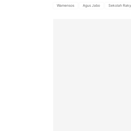
Wamensos
Agus Jabo
Sekolah Raky