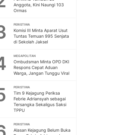
2
Feeds
Anggota, Kini Naungi 103
Ormas
Feeds Liputan6: Kumpul
Terbaru Harian
3
PERISTIWA
Otosia
Komisi III Minta Aparat Usut
Otosia
Tuntas Temuan 995 Senjata
Spotlight
di Sekolah Jaksel
Berita Terkini, Kabar Te
Dan Dunia - Liputan6.
4
MEGAPOLITAN
English
Ombudsman Minta OPD DKI
Exploring Knowledge, T
Respons Cepat Aduan
Warga, Jangan Tunggu Viral
En.Liputan6.com
Disabilitas
5
Disabilitas Berita Terkini
PERISTIWA
Tim 9 Kejagung Periksa
Harian, Berita Terbaru,
Febrie Adriansyah sebagai
Berita
Tersangka Sekaligus Saksi
Berita Hari Ini Politik,
TPPU
Health
Kabar Berita Terbaru D
6
PERISTIWA
Diet, Herbal Terbaik
Alasan Kejagung Belum Buka