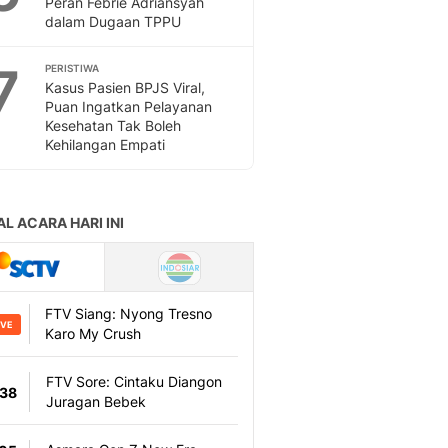
Peran Febrie Adriansyah
Sport
dalam Dugaan TPPU
Berita Bola Terkini, Ja
Klasemen, Hasil Liga
7
PERISTIWA
Kasus Pasien BPJS Viral,
Puan Ingatkan Pelayanan
Kesehatan Tak Boleh
Kehilangan Empati