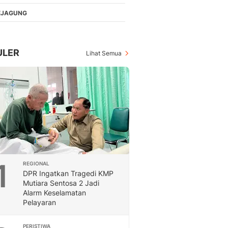
Berita Daerah Dan Peri
Terbaru
EJAGUNG
Global
Berita Internasional, Sa
Inspiratif, Unik, Dan M
ULER
Lihat Semua
Hot
Hot Liputan6.com Menya
Dan Terbaru
On Off
On Off Liputan6: Sinop
& Berita Bisnis Digital
Islami
Berita & Kajian Islami
Hikmah - Liputan6
1
REGIONAL
Citizen6
DPR Ingatkan Tragedi KMP
Berita Citizen6 - Medi
Mutiara Sentosa 2 Jadi
Liputan6.com
Alarm Keselamatan
Opini
Pelayaran
Opini Liputan6: Analis
Pandang Dan Perspekti
PERISTIWA