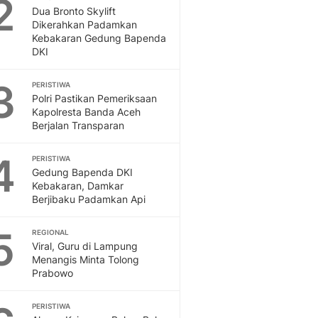
2
Feeds
Dua Bronto Skylift
Dikerahkan Padamkan
Feeds Liputan6: Kumpul
Kebakaran Gedung Bapenda
Terbaru Harian
DKI
Otosia
Otosia
3
PERISTIWA
Spotlight
Polri Pastikan Pemeriksaan
Berita Terkini, Kabar Te
Kapolresta Banda Aceh
Dan Dunia - Liputan6.
Berjalan Transparan
English
4
Exploring Knowledge, T
PERISTIWA
Gedung Bapenda DKI
En.Liputan6.com
Kebakaran, Damkar
Disabilitas
Berjibaku Padamkan Api
Disabilitas Berita Terkini
Harian, Berita Terbaru,
5
REGIONAL
Berita
Viral, Guru di Lampung
Berita Hari Ini Politik,
Menangis Minta Tolong
Health
Prabowo
Kabar Berita Terbaru D
Diet, Herbal Terbaik
PERISTIWA