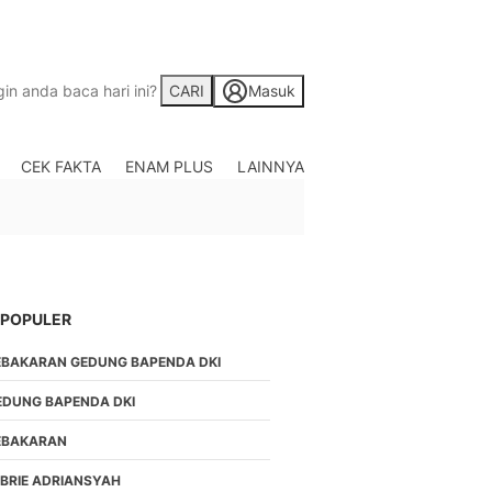
CARI
Masuk
CEK FAKTA
ENAM PLUS
LAINNYA
Saham
Berita Saham, Investas
Indonesia
Crypto
Berita Crypto Hari Ini
TV
 POPULER
Kumpulan Video Berita
EBAKARAN GEDUNG BAPENDA DKI
Liputan Berita Terkini
Foto
EDUNG BAPENDA DKI
Galeri Photo Menarik B
EBAKARAN
Di Liputan6.com
Regional
EBRIE ADRIANSYAH