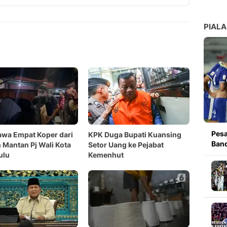
Copy Link
PIALA
Pesa
wa Empat Koper dari
KPK Duga Bupati Kuansing
Band
Mantan Pj Wali Kota
Setor Uang ke Pejabat
ulu
Kemenhut