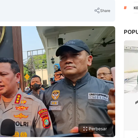
#
K
Share
POP
Copy Link
Perbesar