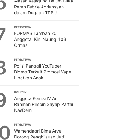
6
Alasan Kejagung Belum Buka
Sport
Peran Febrie Adriansyah
Berita Bola Terkini, Ja
dalam Dugaan TPPU
Klasemen, Hasil Liga
7
PERISTIWA
FORMAS Tambah 20
Anggota, Kini Naungi 103
Ormas
8
PERISTIWA
Polisi Panggil YouTuber
Bigmo Terkait Promosi Vape
Libatkan Anak
9
POLITIK
Anggota Komisi IV Arif
Rahman Pimpin Sayap Partai
NasDem
10
PERISTIWA
Wamendagri Bima Arya
Dorong Penghijauan Jadi