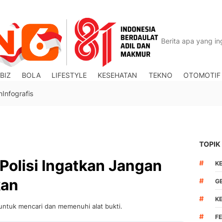
BIZ
BOLA
LIFESTYLE
KESEHATAN
TEKNO
OTOMOTIF
n
Infografis
TOPIK
 Polisi Ingatkan Jangan
#
K
kan
#
G
#
K
 untuk mencari dan memenuhi alat bukti.
#
F