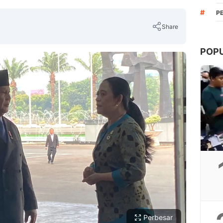
#
P
Share
POP
Copy Link
Perbesar