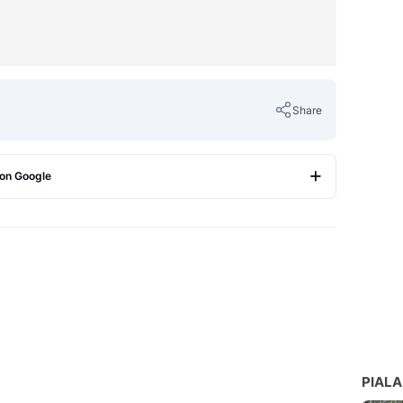
Share
 on Google
Copy Link
PIALA