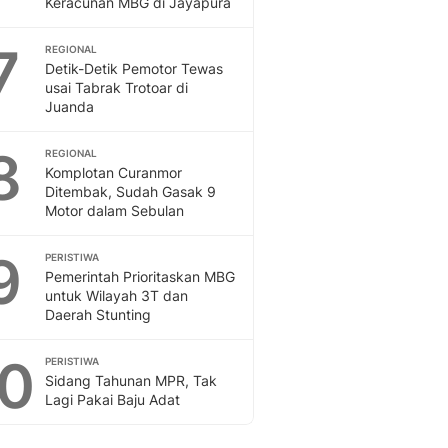
Keracunan MBG di Jayapura
Sport
Berita Bola Terkini, Ja
7
Klasemen, Hasil Liga
REGIONAL
Detik-Detik Pemotor Tewas
usai Tabrak Trotoar di
Juanda
8
REGIONAL
Komplotan Curanmor
Ditembak, Sudah Gasak 9
Motor dalam Sebulan
9
PERISTIWA
Pemerintah Prioritaskan MBG
untuk Wilayah 3T dan
Daerah Stunting
10
PERISTIWA
Sidang Tahunan MPR, Tak
Lagi Pakai Baju Adat