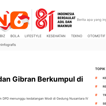
BIZ
BOLA
LIFESTYLE
KESEHATAN
TEKNO
OTOMOTIF
n
Infografis
TOPIK
an Gibran Berkumpul di
#
K
#
R
#
TR
an DPD menunggu kedatangan Modi di Gedung Nusantara IV
#
S