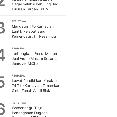
2
Feeds
Gagal Seleksi Berujung Jadi
Lulusan Terbaik IPDN
Feeds Liputan6: Kumpul
Terbaru Harian
3
PERISTIWA
Otosia
Mendagri Tito Karnavian
Otosia
Lantik Pejabat Baru
Spotlight
Kemendagri, Ini Pesannya
Berita Terkini, Kabar Te
Dan Dunia - Liputan6.
4
REGIONAL
English
Terbongkar, Pria di Medan
Exploring Knowledge, T
Jual Video Mesum Sesama
Jenis via MiChat
En.Liputan6.com
Disabilitas
5
Disabilitas Berita Terkini
REGIONAL
Lewat Pendidikan Karakter,
Harian, Berita Terbaru,
Tri Tito Karnavian Tanamkan
Berita
Cinta Tanah Air di Biak
Berita Hari Ini Politik,
Health
6
PERISTIWA
Kabar Berita Terbaru D
Wamendagri Tinjau
Diet, Herbal Terbaik
Penanganan Dugaan