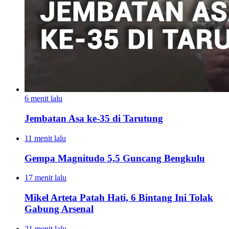
6 menit lalu
Jembatan Asa ke-35 di Tarutung
11 menit lalu
Gempa Magnitudo 5,5 Guncang Bengkulu
17 menit lalu
Mikel Arteta Patah Hati, 6 Bintang Ini Tolak
Gabung Arsenal
21 menit lalu