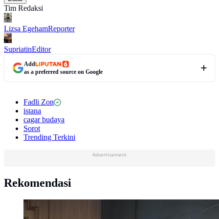
Tim Redaksi
Lizsa Egeham
Reporter
Supriatin
Editor
Add
as a preferred source on Google
Fadli Zon
istana
cagar budaya
Sorot
Trending Terkini
Advertisement
Rekomendasi