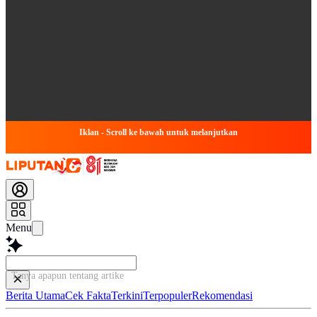
Iklan - Scroll ke bawah untuk melanjutkan
Menu
Tanya apapun tentang artikel ini...
Berita Utama
Cek Fakta
Terkini
Terpopuler
Rekomendasi