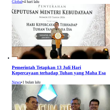
Global
•
4 hari lalu
Pemerintah Tetapkan 13 Juli Hari
Kepercayaan terhadap Tuhan yang Maha Esa
News
•
1 bulan lalu