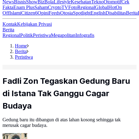
News
Bisnis
ShowBiz
Bola
Lifestyle
Kesehatan
Tekno
Otomotif
Cek
Fakta
Enam Plus
Saham
Crypto
TV
Foto
Regional
Global
Hot
On
Off
Islami
Citizen6
Opini
Feeds
Otosia
Spotlight
English
Disabilitas
Berita
Kontak
Kebijakan Privasi
Berita
Regional
Politik
Peristiwa
Megapolitan
Infografis
Home
Berita
Peristiwa
Fadli Zon Tegaskan Gedung Baru
di Istana Tak Ganggu Cagar
Budaya
Gedung baru itu dibangun di atas lahan kosong sehingga tak
merusak cagar budaya.