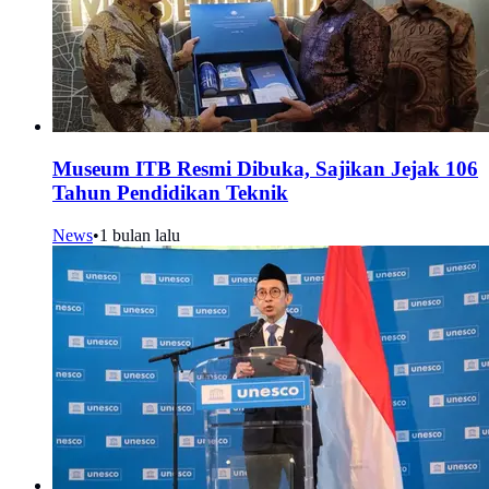
Museum ITB Resmi Dibuka, Sajikan Jejak 106
Tahun Pendidikan Teknik
News
•
1 bulan lalu