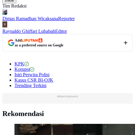
Batal
Tim Redaksi
Dimas Ramadhan Wicaksana
Reporter
Raynaldo Ghiffari Lubabah
Editor
Add
as a preferred source on Google
KPK
Korupsi
Istri Perwira Polisi
Kasus CSR BI-OJK
Trending Terkini
Advertisement
Rekomendasi