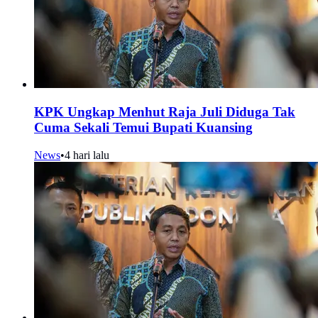
KPK Ungkap Menhut Raja Juli Diduga Tak
Cuma Sekali Temui Bupati Kuansing
News
•
4 hari lalu