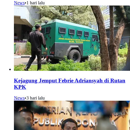
News
•
1 hari lalu
Kejagung Jemput Febrie Adriansyah di Rutan
KPK
News
•
3 hari lalu