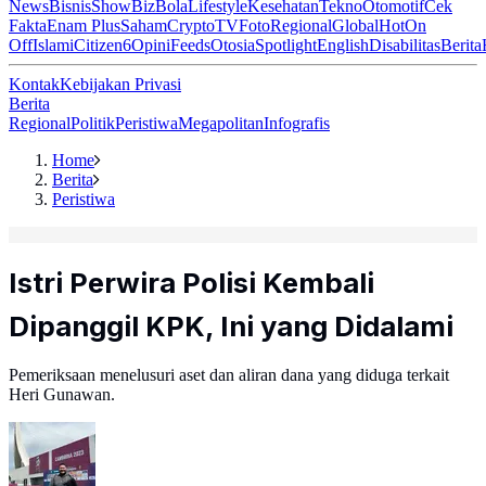
News
Bisnis
ShowBiz
Bola
Lifestyle
Kesehatan
Tekno
Otomotif
Cek
Fakta
Enam Plus
Saham
Crypto
TV
Foto
Regional
Global
Hot
On
Off
Islami
Citizen6
Opini
Feeds
Otosia
Spotlight
English
Disabilitas
Berita
Kontak
Kebijakan Privasi
Berita
Regional
Politik
Peristiwa
Megapolitan
Infografis
Home
Berita
Peristiwa
Istri Perwira Polisi Kembali
Dipanggil KPK, Ini yang Didalami
Pemeriksaan menelusuri aset dan aliran dana yang diduga terkait
Heri Gunawan.