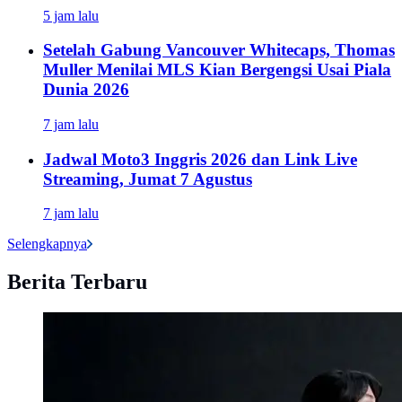
5 jam lalu
Setelah Gabung Vancouver Whitecaps, Thomas
Muller Menilai MLS Kian Bergengsi Usai Piala
Dunia 2026
7 jam lalu
Jadwal Moto3 Inggris 2026 dan Link Live
Streaming, Jumat 7 Agustus
7 jam lalu
Selengkapnya
Berita Terbaru