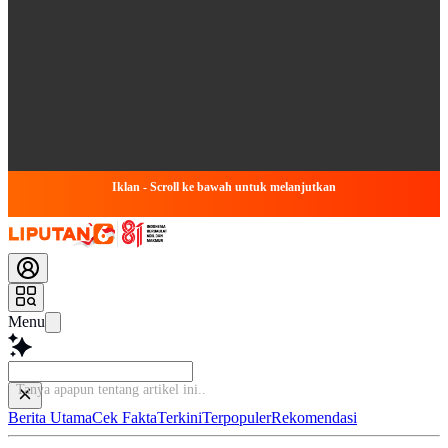
Iklan - Scroll ke bawah untuk melanjutkan
Menu
Tanya apapun tentang artikel ini...
Berita Utama
Cek Fakta
Terkini
Terpopuler
Rekomendasi