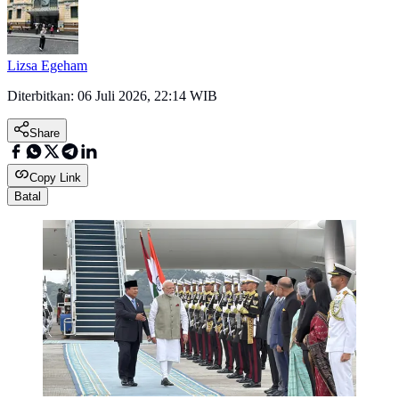
Lizsa Egeham
Diterbitkan:
06 Juli 2026, 22:14 WIB
Share
Copy Link
Batal