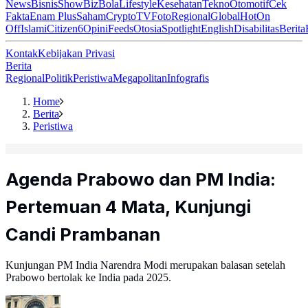
News
Bisnis
ShowBiz
Bola
Lifestyle
Kesehatan
Tekno
Otomotif
Cek
Fakta
Enam Plus
Saham
Crypto
TV
Foto
Regional
Global
Hot
On
Off
Islami
Citizen6
Opini
Feeds
Otosia
Spotlight
English
Disabilitas
Berita
Kontak
Kebijakan Privasi
Berita
Regional
Politik
Peristiwa
Megapolitan
Infografis
Home
Berita
Peristiwa
Agenda Prabowo dan PM India:
Pertemuan 4 Mata, Kunjungi
Candi Prambanan
Kunjungan PM India Narendra Modi merupakan balasan setelah
Prabowo bertolak ke India pada 2025.