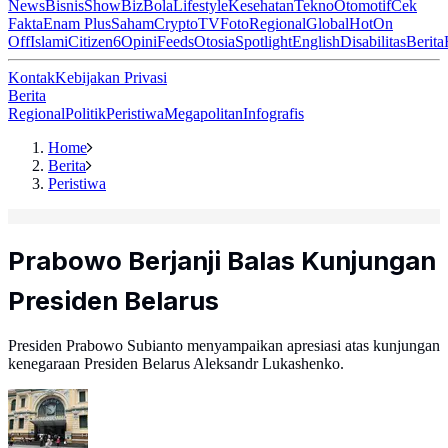
News
Bisnis
ShowBiz
Bola
Lifestyle
Kesehatan
Tekno
Otomotif
Cek
Fakta
Enam Plus
Saham
Crypto
TV
Foto
Regional
Global
Hot
On
Off
Islami
Citizen6
Opini
Feeds
Otosia
Spotlight
English
Disabilitas
Berita
Kontak
Kebijakan Privasi
Berita
Regional
Politik
Peristiwa
Megapolitan
Infografis
Home
Berita
Peristiwa
Prabowo Berjanji Balas Kunjungan
Presiden Belarus
Presiden Prabowo Subianto menyampaikan apresiasi atas kunjungan
kenegaraan Presiden Belarus Aleksandr Lukashenko.