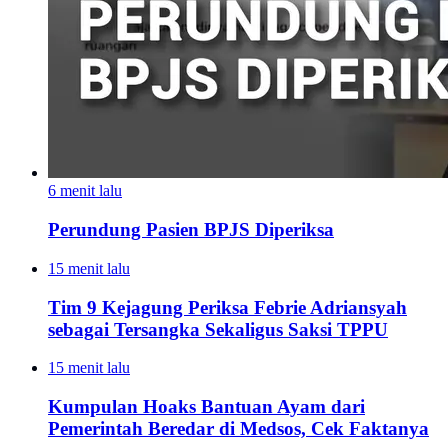
6 menit lalu
Perundung Pasien BPJS Diperiksa
15 menit lalu
Tim 9 Kejagung Periksa Febrie Adriansyah
sebagai Tersangka Sekaligus Saksi TPPU
15 menit lalu
Kumpulan Hoaks Bantuan Ayam dari
Pemerintah Beredar di Medsos, Cek Faktanya