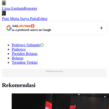
Lizsa Egeham
Reporter
Putu Merta Surya Putra
Editor
Add
as a preferred source on Google
Prabowo Subianto
Prabowo
Presiden Belarus
Belarus
Trending Terkini
Advertisement
Rekomendasi