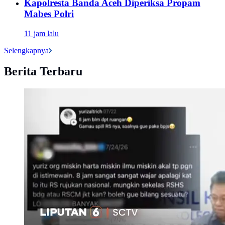
Kapolresta Banda Aceh Diperiksa Propam
Mabes Polri
11 jam lalu
Selengkapnya
Berita Terbaru