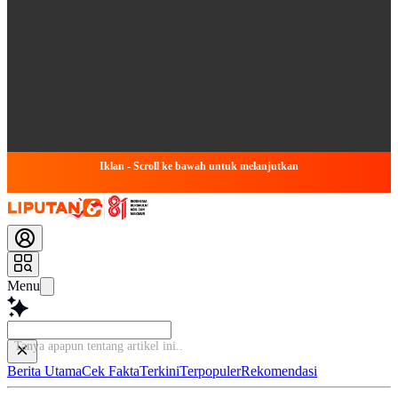
Iklan - Scroll ke bawah untuk melanjutkan
Menu
Tanya apapun tentang artikel ini...
Berita Utama
Cek Fakta
Terkini
Terpopuler
Rekomendasi