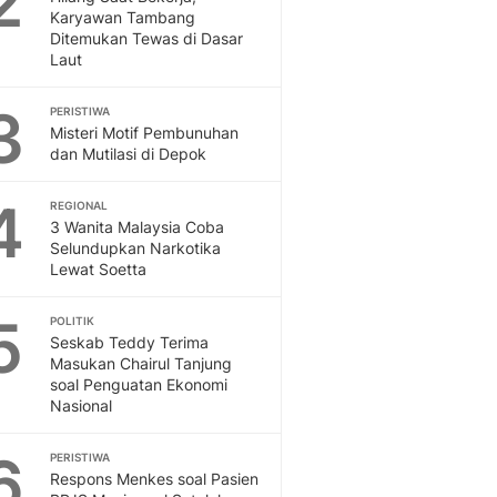
2
Otosia
Karyawan Tambang
Ditemukan Tewas di Dasar
Otosia
Laut
Spotlight
Berita Terkini, Kabar Te
3
PERISTIWA
Dan Dunia - Liputan6.
Misteri Motif Pembunuhan
English
dan Mutilasi di Depok
Exploring Knowledge, T
En.Liputan6.com
4
REGIONAL
Disabilitas
3 Wanita Malaysia Coba
Disabilitas Berita Terkini
Selundupkan Narkotika
Lewat Soetta
Harian, Berita Terbaru,
Berita
5
Berita Hari Ini Politik,
POLITIK
Seskab Teddy Terima
Health
Masukan Chairul Tanjung
Kabar Berita Terbaru D
soal Penguatan Ekonomi
Diet, Herbal Terbaik
Nasional
Sport
Berita Bola Terkini, Ja
6
PERISTIWA
Klasemen, Hasil Liga
Respons Menkes soal Pasien