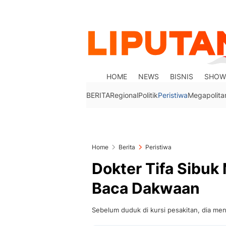
HOME
NEWS
BISNIS
SHOW
BERITA
Regional
Politik
Peristiwa
Megapolita
Home
Berita
Peristiwa
Dokter Tifa Sibuk
Baca Dakwaan
Sebelum duduk di kursi pesakitan, dia m