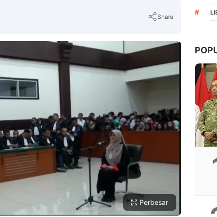
#
L
Share
POP
Copy Link
Perbesar