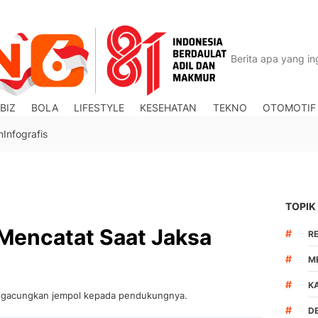
BIZ
BOLA
LIFESTYLE
KESEHATAN
TEKNO
OTOMOTIF
n
Infografis
TOPIK
 Mencatat Saat Jaksa
#
R
#
M
#
K
engacungkan jempol kepada pendukungnya.
#
D