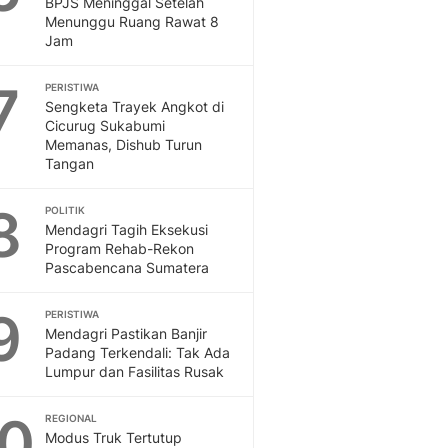
BPJS Meninggal Setelah
Menunggu Ruang Rawat 8
Jam
7
PERISTIWA
Sengketa Trayek Angkot di
Cicurug Sukabumi
Memanas, Dishub Turun
Tangan
8
POLITIK
Mendagri Tagih Eksekusi
Program Rehab-Rekon
Pascabencana Sumatera
9
PERISTIWA
Mendagri Pastikan Banjir
Padang Terkendali: Tak Ada
Lumpur dan Fasilitas Rusak
10
REGIONAL
Modus Truk Tertutup