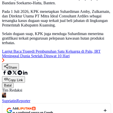
Bandara Soekarno-Hatta, Banten.
Pada 1 Juli 2026, KPK menetapkan Suhardiman Amby, Zulkarnain,
dan Direktur Utama PT Mitra Ideal Consultant Ardiles sebagai
tersangka kasus dugaan suap terkait jual beli jabatan di lingkungan
Pemerintah Kabupaten Kuansing.
Selain dugaan suap, KPK juga menduga Suhardiman menerima
gratifikasi terkait pengurusan pelepasan kawasan hutan produksi
terbatas.
Lanjut Baca:
Tragedi Pembunuhan Satu Keluarga di Palu, IRT
Meninggal Dunia Setelah Dirawat 10 Hari
Share
Copy Link
Batal
Tim Redaksi
Supriatin
Reporter
Add
as a preferred source on Google