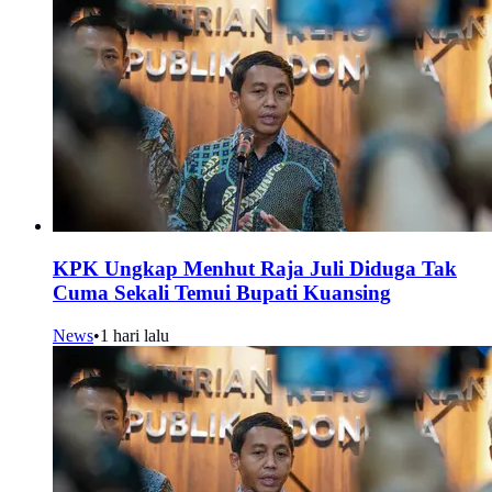
KPK Ungkap Menhut Raja Juli Diduga Tak
Cuma Sekali Temui Bupati Kuansing
News
•
1 hari lalu