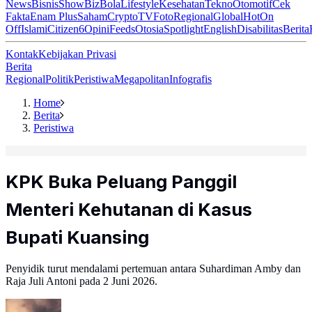
News
Bisnis
ShowBiz
Bola
Lifestyle
Kesehatan
Tekno
Otomotif
Cek
Fakta
Enam Plus
Saham
Crypto
TV
Foto
Regional
Global
Hot
On
Off
Islami
Citizen6
Opini
Feeds
Otosia
Spotlight
English
Disabilitas
Berita
Kontak
Kebijakan Privasi
Berita
Regional
Politik
Peristiwa
Megapolitan
Infografis
Home
Berita
Peristiwa
KPK Buka Peluang Panggil
Menteri Kehutanan di Kasus
Bupati Kuansing
Penyidik turut mendalami pertemuan antara Suhardiman Amby dan
Raja Juli Antoni pada 2 Juni 2026.