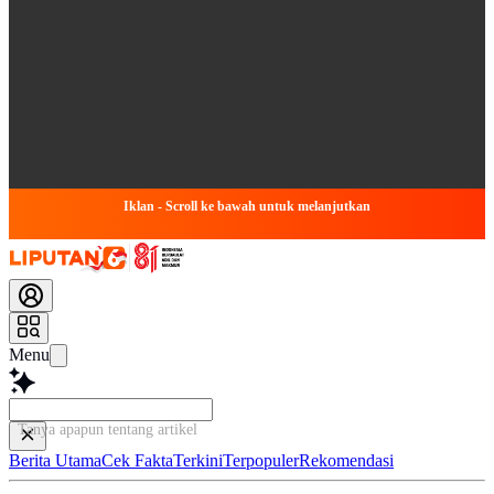
Iklan - Scroll ke bawah untuk melanjutkan
Menu
Tanya apapun tentang artikel ini...
Berita Utama
Cek Fakta
Terkini
Terpopuler
Rekomendasi