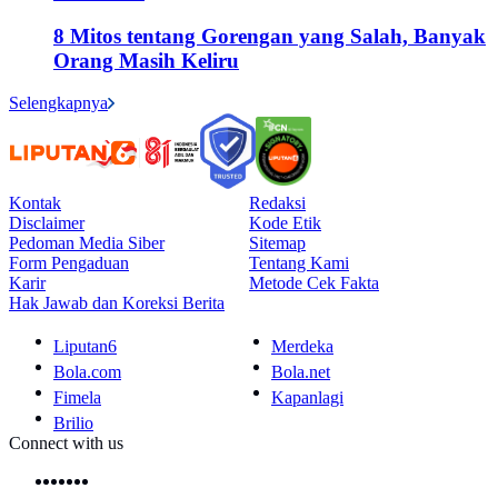
8 Mitos tentang Gorengan yang Salah, Banyak
Orang Masih Keliru
Selengkapnya
Kontak
Redaksi
Disclaimer
Kode Etik
Pedoman Media Siber
Sitemap
Form Pengaduan
Tentang Kami
Karir
Metode Cek Fakta
Hak Jawab dan Koreksi Berita
Liputan6
Merdeka
Bola.com
Bola.net
Fimela
Kapanlagi
Brilio
Connect with us