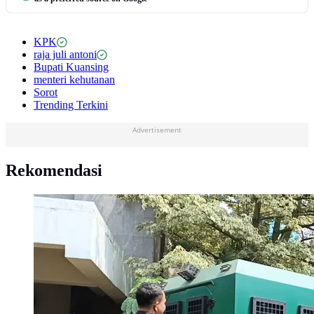
KPK
raja juli antoni
Bupati Kuansing
menteri kehutanan
Sorot
Trending Terkini
Advertisement
Rekomendasi