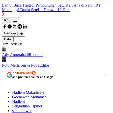
Lanjut Baca:
Tragedi Pembunuhan Satu Keluarga di Palu, IRT
Meninggal Dunia Setelah Dirawat 10 Hari
Share
Copy Link
Batal
Tim Redaksi
Ady Anugrahadi
Reporter
Putu Merta Surya Putra
Editor
Add
as a preferred source on Google
Nadiem Makarim
Goenawan Mohamad
Nadiem
Pengadilan Tipikor
salim dower