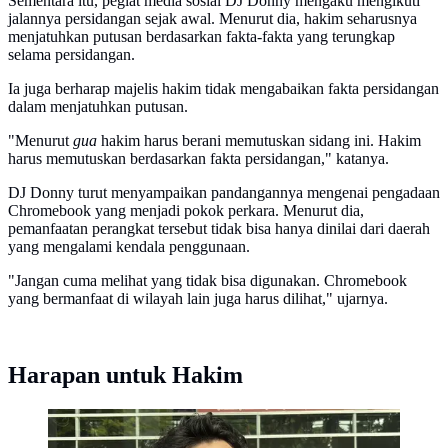
Sementara itu, pegiat media sosial DJ Donny mengaku mengikuti
jalannya persidangan sejak awal. Menurut dia, hakim seharusnya
menjatuhkan putusan berdasarkan fakta-fakta yang terungkap
selama persidangan.
Ia juga berharap majelis hakim tidak mengabaikan fakta persidangan
dalam menjatuhkan putusan.
"Menurut
gua
hakim harus berani memutuskan sidang ini. Hakim
harus memutuskan berdasarkan fakta persidangan," katanya.
DJ Donny turut menyampaikan pandangannya mengenai pengadaan
Chromebook yang menjadi pokok perkara. Menurut dia,
pemanfaatan perangkat tersebut tidak bisa hanya dinilai dari daerah
yang mengalami kendala penggunaan.
"Jangan cuma melihat yang tidak bisa digunakan. Chromebook
yang bermanfaat di wilayah lain juga harus dilihat," ujarnya.
Harapan untuk Hakim
Pegiat media sosial Salim Dower hadir di Pengadilan
Tipikor Jakarta pada, Selasa (30/6/2026), untuk