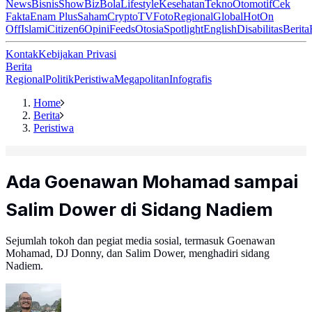
News
Bisnis
ShowBiz
Bola
Lifestyle
Kesehatan
Tekno
Otomotif
Cek
Fakta
Enam Plus
Saham
Crypto
TV
Foto
Regional
Global
Hot
On
Off
Islami
Citizen6
Opini
Feeds
Otosia
Spotlight
English
Disabilitas
Berita
Kontak
Kebijakan Privasi
Berita
Regional
Politik
Peristiwa
Megapolitan
Infografis
Home
Berita
Peristiwa
Ada Goenawan Mohamad sampai
Salim Dower di Sidang Nadiem
Sejumlah tokoh dan pegiat media sosial, termasuk Goenawan
Mohamad, DJ Donny, dan Salim Dower, menghadiri sidang
Nadiem.