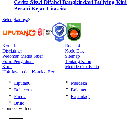
Cerita Siswi Difabel Bangkit dari Bullying Kini
Berani Kejar Cita-cita
Selengkapnya
Kontak
Redaksi
Disclaimer
Kode Etik
Pedoman Media Siber
Sitemap
Form Pengaduan
Tentang Kami
Karir
Metode Cek Fakta
Hak Jawab dan Koreksi Berita
Liputan6
Merdeka
Bola.com
Bola.net
Fimela
Kapanlagi
Brilio
Connect with us