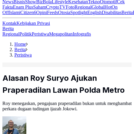
News
Bisnis
ShowBiz
Bola
Lifestyle
Kesehatan
Tekno
Otomotif
Cek
Fakta
Enam Plus
Saham
Crypto
TV
Foto
Regional
Global
Hot
On
Off
Islami
Citizen6
Opini
Feeds
Otosia
Spotlight
English
Disabilitas
Berita
Kontak
Kebijakan Privasi
Berita
Regional
Politik
Peristiwa
Megapolitan
Infografis
Home
Berita
Peristiwa
Alasan Roy Suryo Ajukan
Praperadilan Lawan Polda Metro
Roy menegaskan, pengajuan praperadilan bukan untuk menghambat
perkara dugaan tudingan ijazah Jokowi.