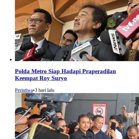
Polda Metro Siap Hadapi Praperadilan
Keempat Roy Suryo
Peristiwa
•
3 hari lalu