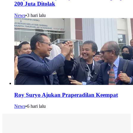
200 Juta Ditolak
News
•
3 hari lalu
Roy Suryo Ajukan Praperadilan Keempat
News
•
6 hari lalu