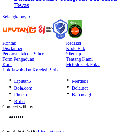
Tewas
Selengkapnya
Kontak
Redaksi
Disclaimer
Kode Etik
Pedoman Media Siber
Sitemap
Form Pengaduan
Tentang Kami
Karir
Metode Cek Fakta
Hak Jawab dan Koreksi Berita
Liputan6
Merdeka
Bola.com
Bola.net
Fimela
Kapanlagi
Brilio
Connect with us
Copyright © 2026
Liputan6.com