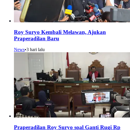
Roy Suryo Kembali Melawan, Ajukan
Praperadilan Baru
News
•
3 hari lalu
Praperadilan Roy Suryo soal Ganti Rugi Rp