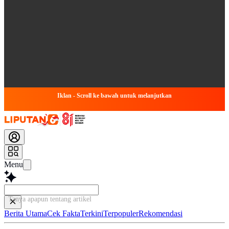
Iklan - Scroll ke bawah untuk melanjutkan
Menu
Tanya apapun tentang artikel ini...
Berita Utama
Cek Fakta
Terkini
Terpopuler
Rekomendasi