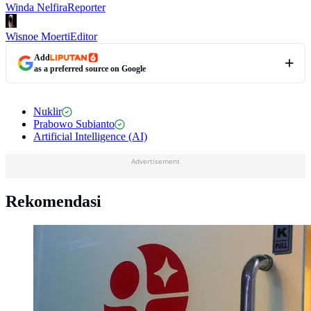
Winda Nelfira
Reporter
Wisnoe Moerti
Editor
Add
as a preferred source on Google
Nuklir
Prabowo Subianto
Artificial Intelligence (AI)
Advertisement
Rekomendasi