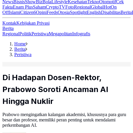
News
Bisnis
ShowBiz
Bola
Lifestyle
Kesehatan
Tekno
Otomotif
Cek
Fakta
Enam Plus
Saham
Crypto
TV
Foto
Regional
Global
Hot
On
Off
Islami
Citizen6
Opini
Feeds
Otosia
Spotlight
English
Disabilitas
Berita
Kontak
Kebijakan Privasi
Berita
Regional
Politik
Peristiwa
Megapolitan
Infografis
Home
Berita
Peristiwa
Di Hadapan Dosen-Rektor,
Prabowo Soroti Ancaman AI
Hingga Nuklir
Prabowo mengingatkan kalangan akademisi, khususnya para guru
besar dan profesor, memiliki peran penting untuk mendalami
perkembangan AI.