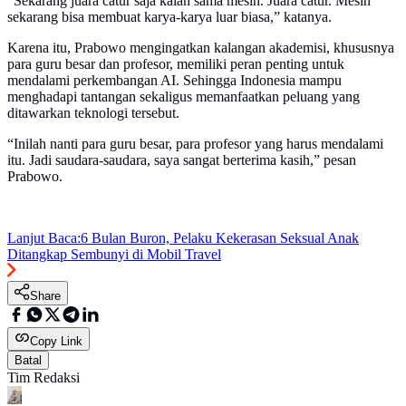
“Sekarang juara catur saja kalah sama mesin. Juara catur. Mesin
sekarang bisa membuat karya-karya luar biasa,” katanya.
Karena itu, Prabowo mengingatkan kalangan akademisi, khususnya
para guru besar dan profesor, memiliki peran penting untuk
mendalami perkembangan AI. Sehingga Indonesia mampu
menghadapi tantangan sekaligus memanfaatkan peluang yang
ditawarkan teknologi tersebut.
“Inilah nanti para guru besar, para profesor yang harus mendalami
itu. Jadi saudara-saudara, saya sangat berterima kasih,” pesan
Prabowo.
Lanjut Baca:
6 Bulan Buron, Pelaku Kekerasan Seksual Anak
Ditangkap Sembunyi di Mobil Travel
Share
Copy Link
Batal
Tim Redaksi