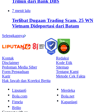
Triliun dari Bank DBS
7 menit lalu
Terlibat Dugaan Trading Scam, 25 WN
Vietnam Dideportasi dari Batam
Selengkapnya
Kontak
Redaksi
Disclaimer
Kode Etik
Pedoman Media Siber
Sitemap
Form Pengaduan
Tentang Kami
Karir
Metode Cek Fakta
Hak Jawab dan Koreksi Berita
Liputan6
Merdeka
Bola.com
Bola.net
Fimela
Kapanlagi
Brilio