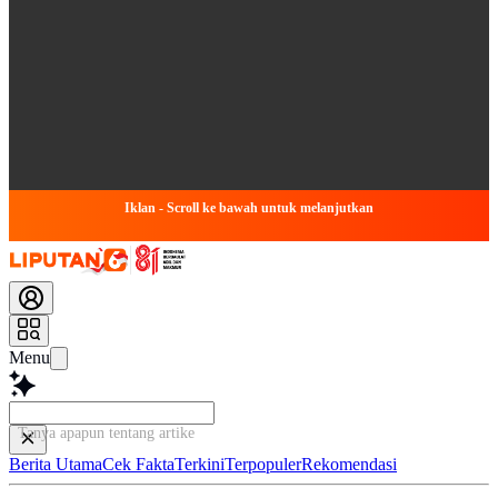
Iklan - Scroll ke bawah untuk melanjutkan
Menu
Tanya apapun tentang artikel ini...
Berita Utama
Cek Fakta
Terkini
Terpopuler
Rekomendasi