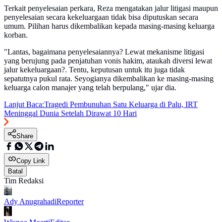
Terkait penyelesaian perkara, Reza mengatakan jalur litigasi maupun
penyelesaian secara kekeluargaan tidak bisa diputuskan secara
umum. Pilihan harus dikembalikan kepada masing-masing keluarga
korban.
"Lantas, bagaimana penyelesaiannya? Lewat mekanisme litigasi
yang berujung pada penjatuhan vonis hakim, ataukah diversi lewat
jalur kekeluargaan?. Tentu, keputusan untuk itu juga tidak
sepatutnya pukul rata. Seyogianya dikembalikan ke masing-masing
keluarga calon manajer yang telah berpulang," ujar dia.
Lanjut Baca:
Tragedi Pembunuhan Satu Keluarga di Palu, IRT
Meninggal Dunia Setelah Dirawat 10 Hari
Share
Copy Link
Batal
Tim Redaksi
Ady Anugrahadi
Reporter