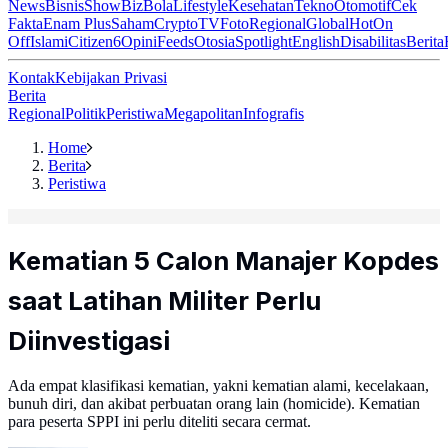
News
Bisnis
ShowBiz
Bola
Lifestyle
Kesehatan
Tekno
Otomotif
Cek
Fakta
Enam Plus
Saham
Crypto
TV
Foto
Regional
Global
Hot
On
Off
Islami
Citizen6
Opini
Feeds
Otosia
Spotlight
English
Disabilitas
Berita
Kontak
Kebijakan Privasi
Berita
Regional
Politik
Peristiwa
Megapolitan
Infografis
Home
Berita
Peristiwa
Kematian 5 Calon Manajer Kopdes
saat Latihan Militer Perlu
Diinvestigasi
Ada empat klasifikasi kematian, yakni kematian alami, kecelakaan,
bunuh diri, dan akibat perbuatan orang lain (homicide). Kematian
para peserta SPPI ini perlu diteliti secara cermat.