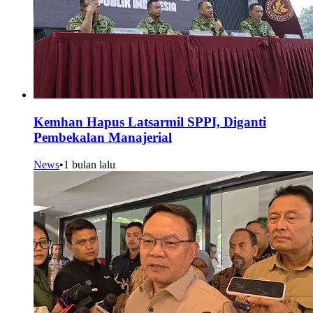
Kemhan Hapus Latsarmil SPPI, Diganti
Pembekalan Manajerial
News
•
1 bulan lalu