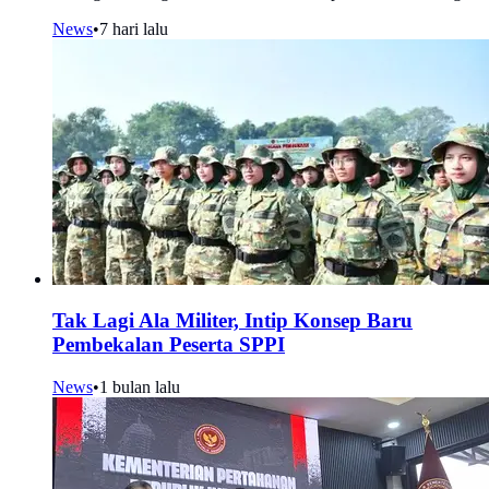
News
•
7 hari lalu
Tak Lagi Ala Militer, Intip Konsep Baru
Pembekalan Peserta SPPI
News
•
1 bulan lalu