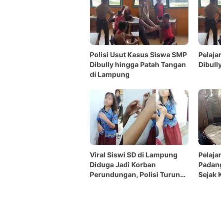
Polisi Usut Kasus Siswa SMP
Pelaja
Dibully hingga Patah Tangan
Dibull
di Lampung
Viral Siswi SD di Lampung
Pelaja
Diduga Jadi Korban
Padan
Perundungan, Polisi Turun
Sejak 
Tangan