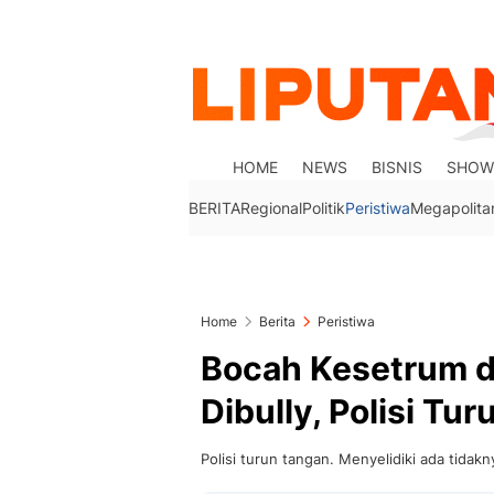
HOME
NEWS
BISNIS
SHOW
BERITA
Regional
Politik
Peristiwa
Megapolita
Home
Berita
Peristiwa
Bocah Kesetrum di 
Dibully, Polisi Tu
Polisi turun tangan. Menyelidiki ada tidak