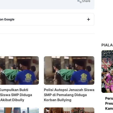
Share
 on Google
Copy Link
PIALA
 Kumpulkan Bukti
Polisi Autopsi Jenazah Siswa
 Siswa SMP Diduga
SMP di Pemalang Diduga
Pers
Akibat Dibully
Korban Bullying
Pres
Kami