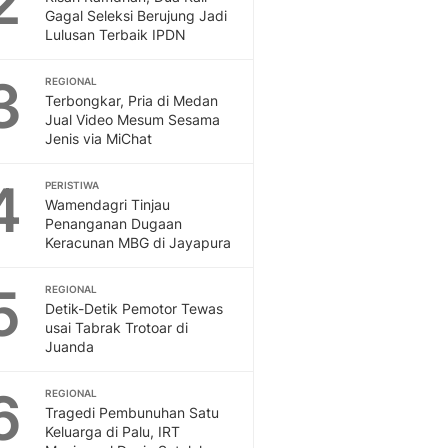
2
Feeds
Gagal Seleksi Berujung Jadi
Lulusan Terbaik IPDN
Feeds Liputan6: Kumpul
Terbaru Harian
3
REGIONAL
Otosia
Terbongkar, Pria di Medan
Otosia
Jual Video Mesum Sesama
Spotlight
Jenis via MiChat
Berita Terkini, Kabar Te
Dan Dunia - Liputan6.
4
PERISTIWA
English
Wamendagri Tinjau
Exploring Knowledge, T
Penanganan Dugaan
Keracunan MBG di Jayapura
En.Liputan6.com
Disabilitas
5
Disabilitas Berita Terkini
REGIONAL
Detik-Detik Pemotor Tewas
Harian, Berita Terbaru,
usai Tabrak Trotoar di
Berita
Juanda
Berita Hari Ini Politik,
Health
6
REGIONAL
Kabar Berita Terbaru D
Tragedi Pembunuhan Satu
Diet, Herbal Terbaik
Keluarga di Palu, IRT