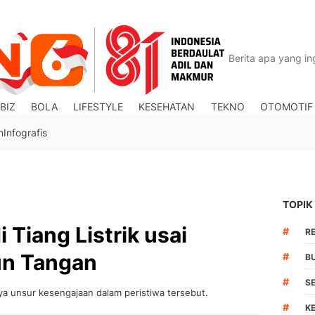
BIZ
BOLA
LIFESTYLE
KESEHATAN
TEKNO
OTOMOTIF
n
Infografis
TOPIK
Tiang Listrik usai
#
R
run Tangan
#
B
#
S
nya unsur kesengajaan dalam peristiwa tersebut.
#
K