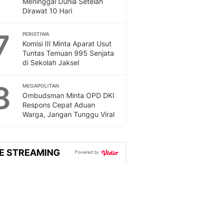
Meninggal Dunia Setelah
Sport
Dirawat 10 Hari
Berita Bola Terkini, Ja
Klasemen, Hasil Liga
7
PERISTIWA
Komisi III Minta Aparat Usut
Tuntas Temuan 995 Senjata
di Sekolah Jaksel
8
MEGAPOLITAN
Ombudsman Minta OPD DKI
Respons Cepat Aduan
Warga, Jangan Tunggu Viral
VE STREAMING
Powered by