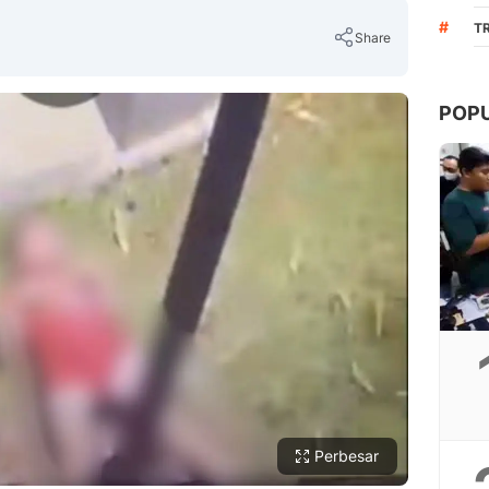
#
TR
Share
POP
Copy Link
Perbesar