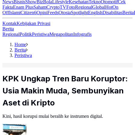
News
Bisnis
ShowBiz
Bola
Lifestyle
Kesehatan
Tekno
Otomotif
Cek
Fakta
Enam Plus
Saham
Crypto
TV
Foto
Regional
Global
Hot
On
Off
Islami
Citizen6
Opini
Feeds
Otosia
Spotlight
English
Disabilitas
Berita
Kontak
Kebijakan Privasi
Berita
Regional
Politik
Peristiwa
Megapolitan
Infografis
Home
Berita
Peristiwa
KPK Ungkap Tren Baru Koruptor:
Usia Makin Muda, Sembunyikan
Aset di Kripto
Kini, hasil korupsi mulai beralih ke instrumen digital.