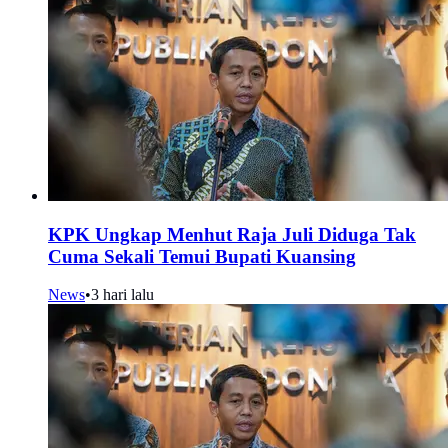
KPK Ungkap Menhut Raja Juli Diduga Tak
Cuma Sekali Temui Bupati Kuansing
News
•
3 hari lalu