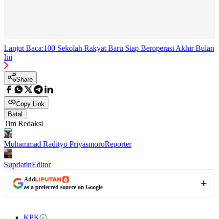
Lanjut Baca:
100 Sekolah Rakyat Baru Siap Beroperasi Akhir Bulan
Ini
Share
Copy Link
Batal
Tim Redaksi
Muhammad Radityo Priyasmoro
Reporter
Supriatin
Editor
Add
as a preferred source on Google
KPK