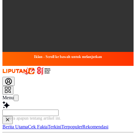
Iklan - Scroll ke bawah untuk melanjutkan
Menu
Tanya apapun tentang artikel ini...
Berita Utama
Cek Fakta
Terkini
Terpopuler
Rekomendasi