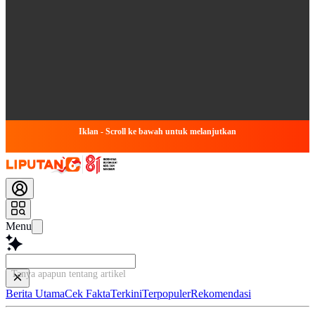
Iklan - Scroll ke bawah untuk melanjutkan
Menu
Tanya apapun tentang artikel ini...
Berita Utama
Cek Fakta
Terkini
Terpopuler
Rekomendasi