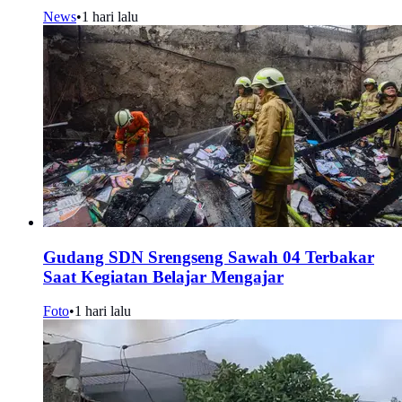
News
•
1 hari lalu
Gudang SDN Srengseng Sawah 04 Terbakar
Saat Kegiatan Belajar Mengajar
Foto
•
1 hari lalu