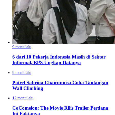
9 menit lalu
6 dari 10 Pekerja Indonesia Masih di Sektor
Informal, BPS Ungkap Datanya
9 menit lalu
Potret Sabrina Chairunnisa Coba Tantangan
Wall Climbing
12 menit lalu
CoComelon: The Movie Rilis Trailer Perdana,
Ini Faktanya