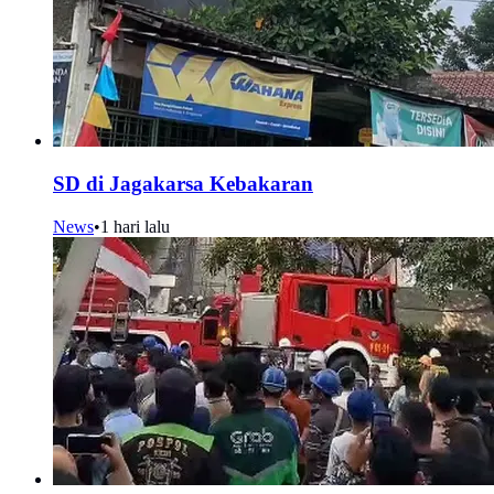
SD di Jagakarsa Kebakaran
News
•
1 hari lalu