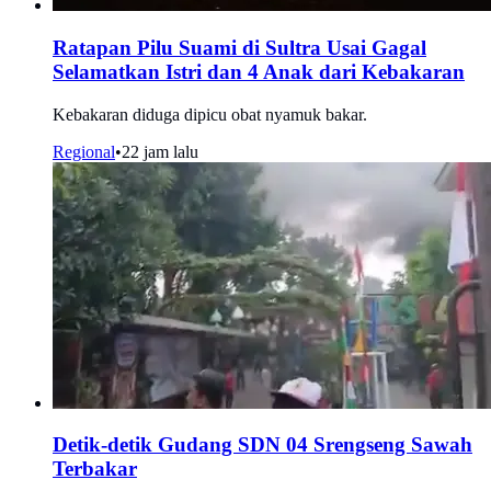
Ratapan Pilu Suami di Sultra Usai Gagal
Selamatkan Istri dan 4 Anak dari Kebakaran
Kebakaran diduga dipicu obat nyamuk bakar.
Regional
•
22 jam lalu
Detik-detik Gudang SDN 04 Srengseng Sawah
Terbakar