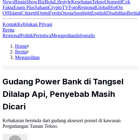
News
Bisnis
ShowBiz
Bola
Lifestyle
Kesehatan
Tekno
Otomotif
Cek
Fakta
Enam Plus
Saham
Crypto
TV
Foto
Regional
Global
Hot
On
Off
Islami
Citizen6
Opini
Feeds
Otosia
Spotlight
English
Disabilitas
Berita
Kontak
Kebijakan Privasi
Berita
Regional
Politik
Peristiwa
Megapolitan
Infografis
Home
Berita
Megapolitan
Gudang Power Bank di Tangsel
Dilalap Api, Penyebab Masih
Dicari
Kebakaran bermula dari gudang aksesori ponsel di kawasan
Pergudangan Taman Tekno.