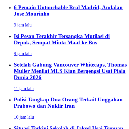
6 Pemain Untouchable Real Madrid, Andalan
Jose Mourinho
9 jam lalu
Isi Pesan Terakhir Tersangka Mutilasi di
Depok, Sempat Minta Maaf ke Bos
9 jam lalu
Setelah Gabung Vancouver Whitecaps, Thomas
Muller Menilai MLS Kian Bergengsi Usai Piala
Dunia 2026
11 jam lalu
Polisi Tangkap Dua Orang Terkait Unggahan
Prabowo dan Nuklir Iran
10 jam lalu
Situasi Terkini Sekolah di Jaksel Usai Temuan