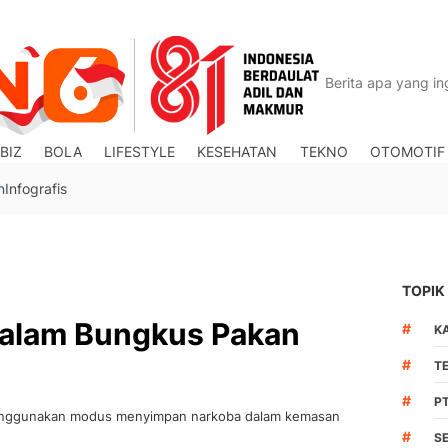
BIZ
BOLA
LIFESTYLE
KESEHATAN
TEKNO
OTOMOTIF
n
Infografis
TOPIK
dalam Bungkus Pakan
#
K
#
T
#
P
enggunakan modus menyimpan narkoba dalam kemasan
#
S