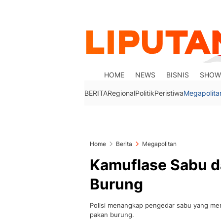
HOME
NEWS
BISNIS
SHOW
BERITA
Regional
Politik
Peristiwa
Megapolita
Home
Berita
Megapolitan
Kamuflase Sabu 
Burung
Polisi menangkap pengedar sabu yang m
pakan burung.