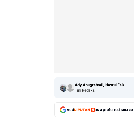
Ady Anugrahadi, Nasrul Faiz
Tim Redaksi
Add
as a preferred source