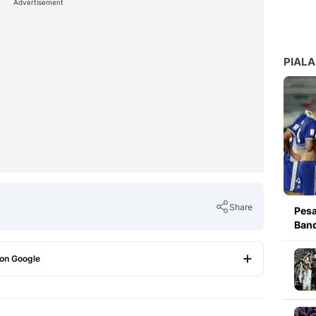
Advertisement
PIALA
Share
Pesa
Band
 on Google
Copy Link