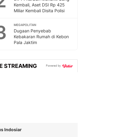
2
Feeds
Kembali, Aset DSI Rp 425
Miliar Kembali Disita Polisi
Feeds Liputan6: Kumpul
Terbaru Harian
3
MEGAPOLITAN
Otosia
Dugaan Penyebab
Otosia
Kebakaran Rumah di Kebon
Spotlight
Pala Jaktim
Berita Terkini, Kabar Te
Dan Dunia - Liputan6.
English
VE STREAMING
Powered by
Exploring Knowledge, T
En.Liputan6.com
Disabilitas
Disabilitas Berita Terkini
Harian, Berita Terbaru,
Berita
Berita Hari Ini Politik,
Health
Kabar Berita Terbaru D
s Indosiar
Diet, Herbal Terbaik