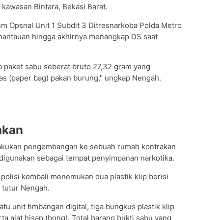
i kawasan Bintara, Bekasi Barat.
Tim Opsnal Unit 1 Subdit 3 Ditresnarkoba Polda Metro
mantauan hingga akhirnya menangkap DS saat
a paket sabu seberat bruto 27,32 gram yang
as (paper bag) pakan burung," ungkap Nengah.
akan
akukan pengembangan ke sebuah rumah kontrakan
 digunakan sebagai tempat penyimpanan narkotika.
polisi kembali menemukan dua plastik klip berisi
 tutur Nengah.
satu unit timbangan digital, tiga bungkus plastik klip
a alat hisap (bong). Total barang bukti sabu yang