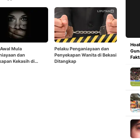
g
Hoak
 Awal Mula
Pelaku Penganiayaan dan
Guna
niayaan dan
Penyekapan Wanita di Bekasi
Fakt
apan Kekasih di
Ditangkap