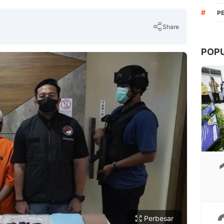
#
P
Share
POP
Copy Link
Perbesar