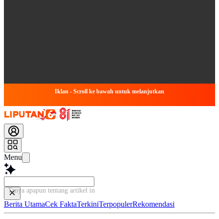
Iklan - Scroll ke bawah untuk melanjutkan
Menu
Tanya apapun tentang artikel ini...
Berita Utama
Cek Fakta
Terkini
Terpopuler
Rekomendasi