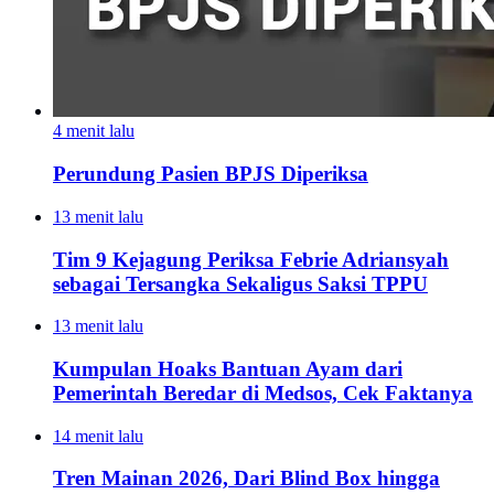
4 menit lalu
Perundung Pasien BPJS Diperiksa
13 menit lalu
Tim 9 Kejagung Periksa Febrie Adriansyah
sebagai Tersangka Sekaligus Saksi TPPU
13 menit lalu
Kumpulan Hoaks Bantuan Ayam dari
Pemerintah Beredar di Medsos, Cek Faktanya
14 menit lalu
Tren Mainan 2026, Dari Blind Box hingga