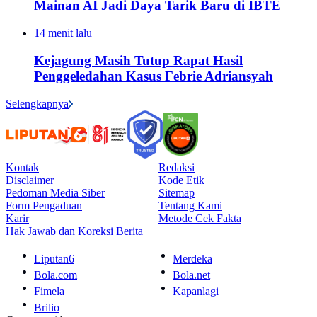
Mainan AI Jadi Daya Tarik Baru di IBTE
14 menit lalu
Kejagung Masih Tutup Rapat Hasil
Penggeledahan Kasus Febrie Adriansyah
Selengkapnya
Kontak
Redaksi
Disclaimer
Kode Etik
Pedoman Media Siber
Sitemap
Form Pengaduan
Tentang Kami
Karir
Metode Cek Fakta
Hak Jawab dan Koreksi Berita
Liputan6
Merdeka
Bola.com
Bola.net
Fimela
Kapanlagi
Brilio