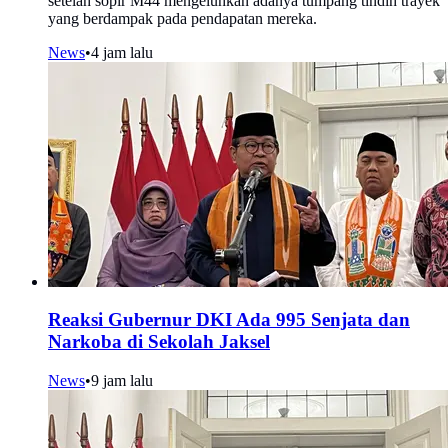
setelah sopir M44 mengeluhkan adanya tumpang tindih trayek
yang berdampak pada pendapatan mereka.
News
•
4 jam lalu
Reaksi Gubernur DKI Ada 995 Senjata dan
Narkoba di Sekolah Jaksel
News
•
9 jam lalu