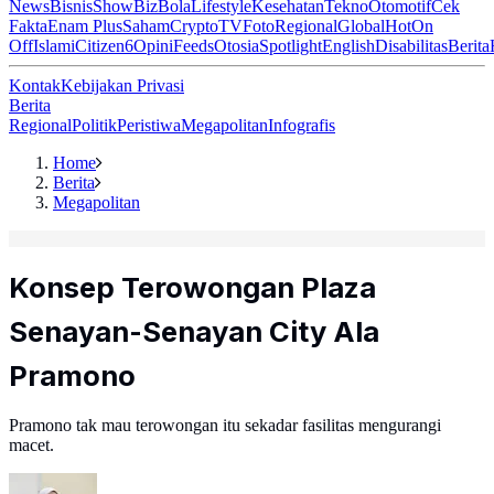
News
Bisnis
ShowBiz
Bola
Lifestyle
Kesehatan
Tekno
Otomotif
Cek
Fakta
Enam Plus
Saham
Crypto
TV
Foto
Regional
Global
Hot
On
Off
Islami
Citizen6
Opini
Feeds
Otosia
Spotlight
English
Disabilitas
Berita
Kontak
Kebijakan Privasi
Berita
Regional
Politik
Peristiwa
Megapolitan
Infografis
Home
Berita
Megapolitan
Konsep Terowongan Plaza
Senayan-Senayan City Ala
Pramono
Pramono tak mau terowongan itu sekadar fasilitas mengurangi
macet.