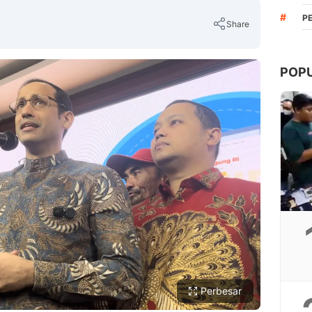
#
P
Share
POP
Copy Link
Perbesar