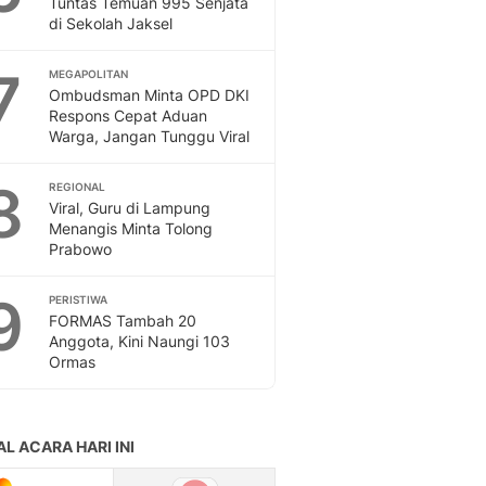
Tuntas Temuan 995 Senjata
Sport
di Sekolah Jaksel
Berita Bola Terkini, Ja
Klasemen, Hasil Liga
7
MEGAPOLITAN
Ombudsman Minta OPD DKI
Respons Cepat Aduan
Warga, Jangan Tunggu Viral
8
REGIONAL
Viral, Guru di Lampung
Menangis Minta Tolong
Prabowo
9
PERISTIWA
FORMAS Tambah 20
Anggota, Kini Naungi 103
Ormas