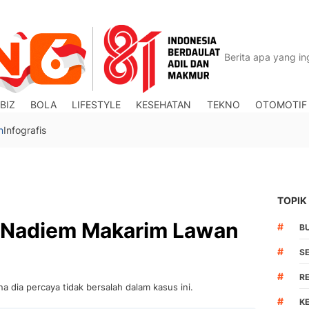
BIZ
BOLA
LIFESTYLE
KESEHATAN
TEKNO
OTOMOTIF
n
Infografis
TOPIK
, Nadiem Makarim Lawan
#
B
#
S
#
R
 dia percaya tidak bersalah dalam kasus ini.
#
K