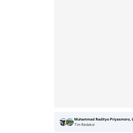
Muhammad Radityo Priyasmoro, L
Tim Redaksi