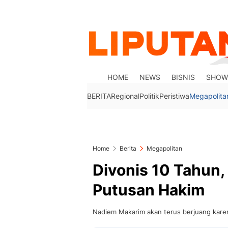
HOME
NEWS
BISNIS
SHOW
BERITA
Regional
Politik
Peristiwa
Megapolita
Home
Berita
Megapolitan
Divonis 10 Tahun
Putusan Hakim
Nadiem Makarim akan terus berjuang karena