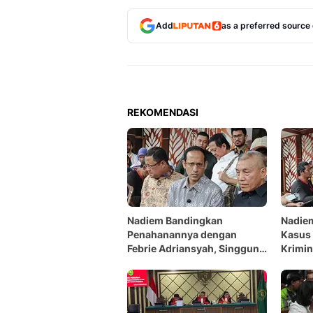
Add
as a preferred source
REKOMENDASI
Nadiem Bandingkan
Nadie
Penahanannya dengan
Kasus
Febrie Adriansyah, Singgung
Krimin
Borgol dan Rompi