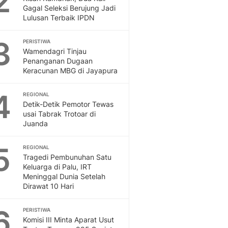
2
Feeds
Gagal Seleksi Berujung Jadi
Lulusan Terbaik IPDN
Feeds Liputan6: Kumpul
Terbaru Harian
3
PERISTIWA
Otosia
Wamendagri Tinjau
Otosia
Penanganan Dugaan
Spotlight
Keracunan MBG di Jayapura
Berita Terkini, Kabar Te
Dan Dunia - Liputan6.
4
REGIONAL
English
Detik-Detik Pemotor Tewas
Exploring Knowledge, T
usai Tabrak Trotoar di
Juanda
En.Liputan6.com
Disabilitas
5
Disabilitas Berita Terkini
REGIONAL
Tragedi Pembunuhan Satu
Harian, Berita Terbaru,
Keluarga di Palu, IRT
Berita
Meninggal Dunia Setelah
Berita Hari Ini Politik,
Dirawat 10 Hari
Health
Kabar Berita Terbaru D
6
PERISTIWA
Diet, Herbal Terbaik
Komisi III Minta Aparat Usut