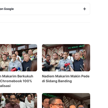
 on Google
Copy Link
m Makarim Berkukuh
Nadiem Makarim Makin Pede
 Chromebook 100%
di Sidang Banding
alisasi