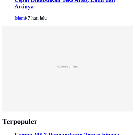
Artinya
Islami
•
7 hari lalu
Advertisement
Terpopuler
Gempa M5,3 Pangandaran Terasa hingga