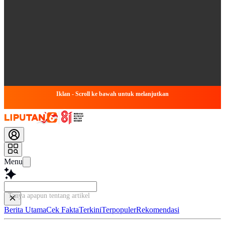
Iklan - Scroll ke bawah untuk melanjutkan
Menu
Tanya apapun tentang artikel ini...
Berita Utama
Cek Fakta
Terkini
Terpopuler
Rekomendasi