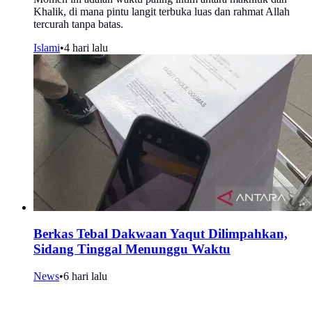
Khalik, di mana pintu langit terbuka luas dan rahmat Allah
tercurah tanpa batas.
Islami
•
4 hari lalu
Berkas Tebal Dakwaan Yaqut Dilimpahkan,
Sidang Tinggal Menunggu Waktu
News
•
6 hari lalu