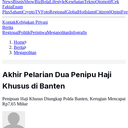
News
Bisnis
ShowBiz
Bola
Lifestyle
Kesehatan
Tekno
Otomotif
Cek
Fakta
Enam
Plus
Saham
Crypto
TV
Foto
Regional
Global
Hot
Islami
Citizen6
Opini
Fee
Kontak
Kebijakan Privasi
Berita
Regional
Politik
Peristiwa
Megapolitan
Infografis
Home
Berita
Megapolitan
Akhir Pelarian Dua Penipu Haji
Khusus di Banten
Penipuan Haji Khusus Diungkap Polda Banten, Kerugian Mencapai
Rp7,65 Miliar