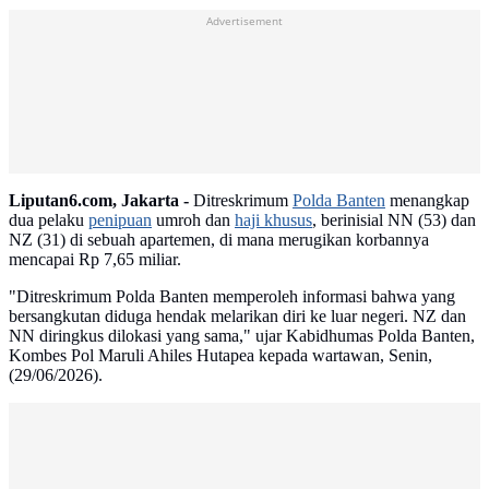
Advertisement
Liputan6.com, Jakarta -
Ditreskrimum
Polda Banten
menangkap
dua pelaku
penipuan
umroh dan
haji khusus
, berinisial NN (53) dan
NZ (31) di sebuah apartemen, di mana merugikan korbannya
mencapai Rp 7,65 miliar.
"Ditreskrimum Polda Banten memperoleh informasi bahwa yang
bersangkutan diduga hendak melarikan diri ke luar negeri. NZ dan
NN diringkus dilokasi yang sama," ujar Kabidhumas Polda Banten,
Kombes Pol Maruli Ahiles Hutapea kepada wartawan, Senin,
(29/06/2026).