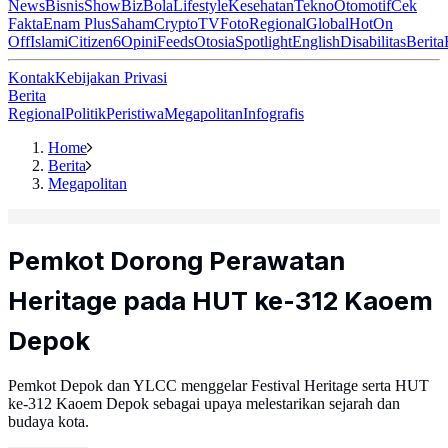
News
Bisnis
ShowBiz
Bola
Lifestyle
Kesehatan
Tekno
Otomotif
Cek
Fakta
Enam Plus
Saham
Crypto
TV
Foto
Regional
Global
Hot
On
Off
Islami
Citizen6
Opini
Feeds
Otosia
Spotlight
English
Disabilitas
Berita
Kontak
Kebijakan Privasi
Berita
Regional
Politik
Peristiwa
Megapolitan
Infografis
Home
Berita
Megapolitan
Pemkot Dorong Perawatan
Heritage pada HUT ke-312 Kaoem
Depok
Pemkot Depok dan YLCC menggelar Festival Heritage serta HUT
ke-312 Kaoem Depok sebagai upaya melestarikan sejarah dan
budaya kota.