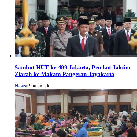
Sambut HUT ke-499 Jakarta, Pemkot Jaktim
Ziarah ke Makam Pangeran Jayakarta
News
•
2 bulan lalu