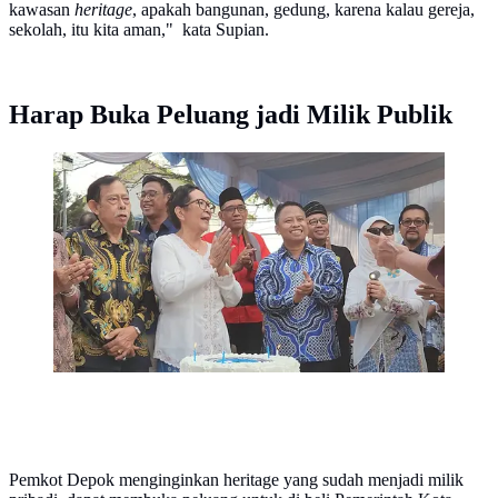
kawasan
heritage
, apakah bangunan, gedung, karena kalau gereja,
sekolah, itu kita aman," kata Supian.
Harap Buka Peluang jadi Milik Publik
Sejumlah perwakilan marga saat merayakan HUT ke-
312 Kaoem Depok pada festival Heritage Depok
Lama, Jalan Pemuda, Depok. (Liputan6.com/Dicky
Agung Prihanto)
Pemkot Depok menginginkan heritage yang sudah menjadi milik