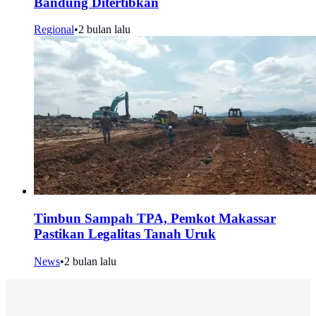
Bandung Ditertibkan
Regional
•
2 bulan lalu
Timbun Sampah TPA, Pemkot Makassar
Pastikan Legalitas Tanah Uruk
News
•
2 bulan lalu