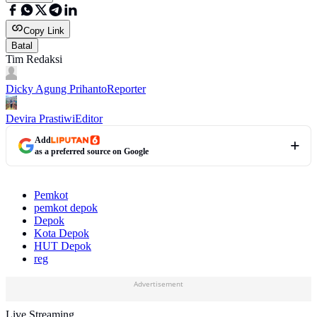
Copy Link
Batal
Tim Redaksi
Dicky Agung Prihanto
Reporter
Devira Prastiwi
Editor
Add
as a preferred source on Google
Pemkot
pemkot depok
Depok
Kota Depok
HUT Depok
reg
Advertisement
Live Streaming