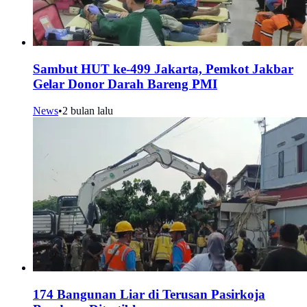
Sambut HUT ke-499 Jakarta, Pemkot Jakbar
Gelar Donor Darah Bareng PMI
News
•
2 bulan lalu
174 Bangunan Liar di Terusan Pasirkoja