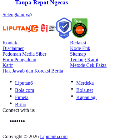
Tanpa Repot Ngecas
Selengkapnya
Kontak
Redaksi
Disclaimer
Kode Etik
Pedoman Media Siber
Sitemap
Form Pengaduan
Tentang Kami
Karir
Metode Cek Fakta
Hak Jawab dan Koreksi Berita
Liputan6
Merdeka
Bola.com
Bola.net
Fimela
Kapanlagi
Brilio
Connect with us
Copyright © 2026
Liputan6.com