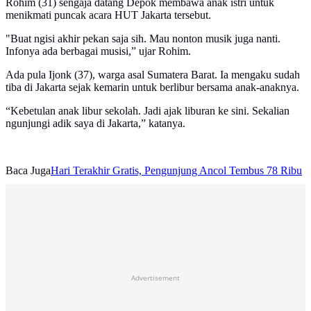
Rohim (31) sengaja datang Depok membawa anak istri untuk
menikmati puncak acara HUT Jakarta tersebut.
"Buat ngisi akhir pekan saja sih. Mau nonton musik juga nanti.
Infonya ada berbagai musisi,” ujar Rohim.
Ada pula Ijonk (37), warga asal Sumatera Barat. Ia mengaku sudah
tiba di Jakarta sejak kemarin untuk berlibur bersama anak-anaknya.
“Kebetulan anak libur sekolah. Jadi ajak liburan ke sini. Sekalian
ngunjungi adik saya di Jakarta,” katanya.
Baca Juga
Hari Terakhir Gratis, Pengunjung Ancol Tembus 78 Ribu
Advertisement