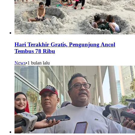
Hari Terakhir Gratis, Pengunjung Ancol
Tembus 78 Ribu
News
•
1 bulan lalu