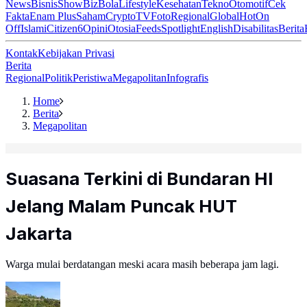
News
Bisnis
ShowBiz
Bola
Lifestyle
Kesehatan
Tekno
Otomotif
Cek
Fakta
Enam Plus
Saham
Crypto
TV
Foto
Regional
Global
Hot
On
Off
Islami
Citizen6
Opini
Otosia
Feeds
Spotlight
English
Disabilitas
Berita
Kontak
Kebijakan Privasi
Berita
Regional
Politik
Peristiwa
Megapolitan
Infografis
Home
Berita
Megapolitan
Suasana Terkini di Bundaran HI
Jelang Malam Puncak HUT
Jakarta
Warga mulai berdatangan meski acara masih beberapa jam lagi.