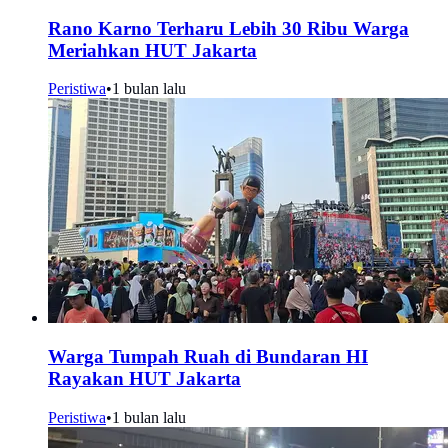
Rano Karno Terharu Lebih 30 Ribu Warga
Meriahkan HUT Jakarta
Peristiwa
•
1 bulan lalu
Warga Tumpah Ruah di Bundaran HI
Rayakan HUT Jakarta
Peristiwa
•
1 bulan lalu