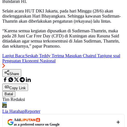
Bundaran HI.
Selain acara HUT DKI Jakarta, pada hari Minggu (28/6) akan
diselenggarakan Hari Bhayangkara. Sehingga kawasan Sudirman-
Thamrin akan diberlakukan pengaturan (rekayasa) lalu lintas.
“Karena semua kegiatan dipusatkan di Sudirman-Thamrin, maka
pada 28 Juni Car Free Day (CFD) di Kuningan atau Rasuna Said
ditiadakan agar semua terkonsentrasi di Jalan Sudirman, Thamrin,
dan sekitarnya,” papar Pramono.
Lanjut Baca:
Seskab Teddy Terima Masukan Chairul Tanjung soal
Penguatan Ekonomi Nasional
Share
Copy Link
Batal
Tim Redaksi
Lia Harahap
Reporter
Add
as a preferred source on Google