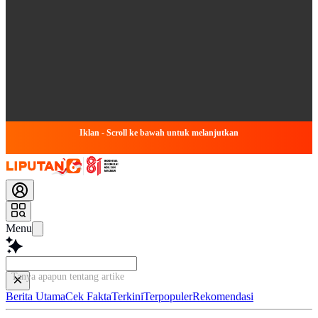
Iklan - Scroll ke bawah untuk melanjutkan
Menu
Tanya apapun tentang artikel ini...
Berita Utama
Cek Fakta
Terkini
Terpopuler
Rekomendasi