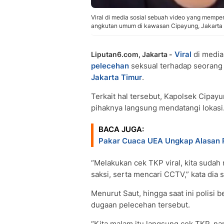
Viral di media sosial sebuah video yang mempe
angkutan umum di kawasan Cipayung, Jakarta Ti
Viral
di media
Liputan6.com, Jakarta -
pelecehan
seksual terhadap seorang 
Jakarta Timur
.
Terkait hal tersebut, Kapolsek Cipa
pihaknya langsung mendatangi lokasi
BACA JUGA:
Pakar Cuaca UEA Ungkap Alasan R
“Melakukan cek TKP viral, kita sudah
saksi, serta mencari CCTV,” kata dia 
Menurut Saut, hingga saat ini polisi
dugaan pelecehan tersebut.
“Kita malam itu langsung cek TKP, na