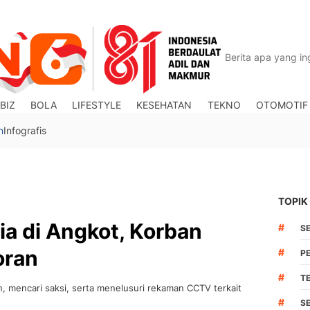
BIZ
BOLA
LIFESTYLE
KESEHATAN
TEKNO
OTOMOTIF
n
Infografis
TOPIK
ia di Angkot, Korban
#
S
oran
#
P
#
T
an, mencari saksi, serta menelusuri rekaman CCTV terkait
#
S