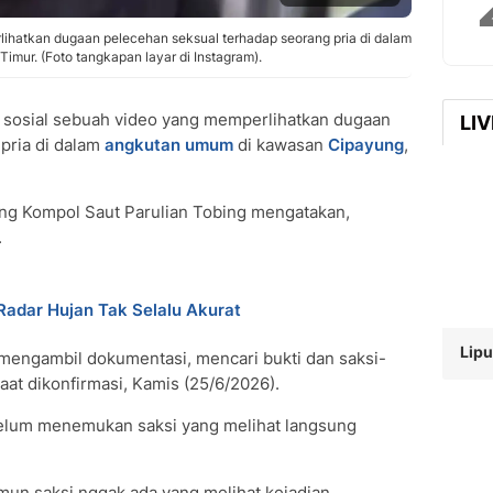
rlihatkan dugaan pelecehan seksual terhadap seorang pria di dalam
mur. (Foto tangkapan layar di Instagram).
 sosial sebuah video yang memperlihatkan dugaan
LI
pria di dalam
angkutan umum
di kawasan
Cipayung
,
yung Kompol Saut Parulian Tobing mengatakan,
.
adar Hujan Tak Selalu Akurat
Lipu
 mengambil dokumentasi, mencari bukti dan saksi-
saat dikonfirmasi, Kamis (25/6/2026).
 belum menemukan saksi yang melihat langsung
mun saksi nggak ada yang melihat kejadian