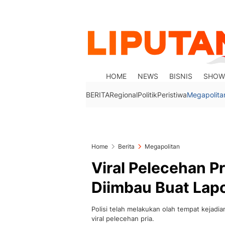
HOME
NEWS
BISNIS
SHOW
BERITA
Regional
Politik
Peristiwa
Megapolita
Home
Berita
Megapolitan
Viral Pelecehan Pr
Diimbau Buat Lap
Polisi telah melakukan olah tempat kejadi
viral pelecehan pria.