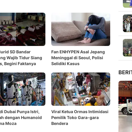
Murid SD Bandar
Fan ENHYPEN Asal Jepang
g Wajib Tidur Siang
Meninggal di Seoul, Polisi
as, Begini Faktanya
Selidiki Kasus
BERI
di Dubai Punya Istri,
Viral Ketua Ormas Intimidasi
ah dengan Humanoid
Pemilik Toko Gara-gara
ma Moza
Bendera