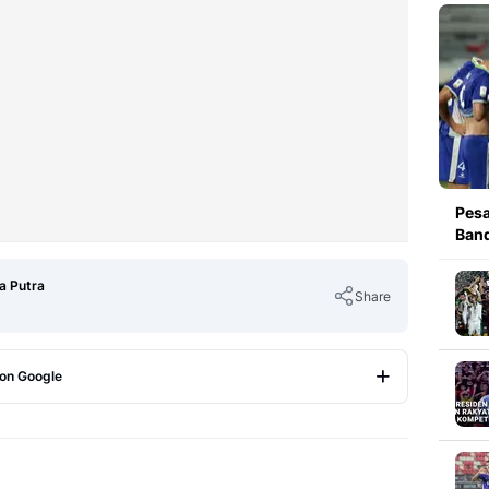
Pesa
Band
a Putra
Share
 on Google
Copy Link