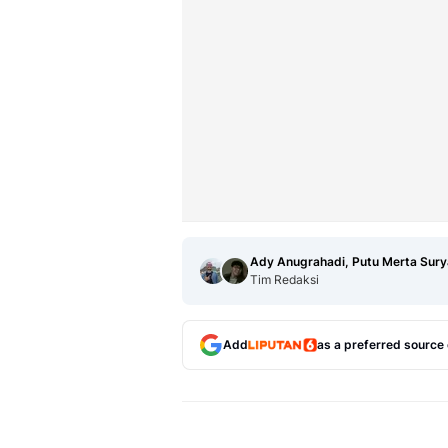
Ady Anugrahadi, Putu Merta Sury
Tim Redaksi
Add
as a preferred source