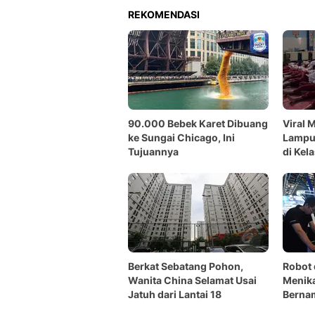
REKOMENDASI
90.000 Bebek Karet Dibuang
Viral 
ke Sungai Chicago, Ini
Lampun
Tujuannya
di Kel
Berkat Sebatang Pohon,
Robot 
Wanita China Selamat Usai
Menik
Jatuh dari Lantai 18
Berna