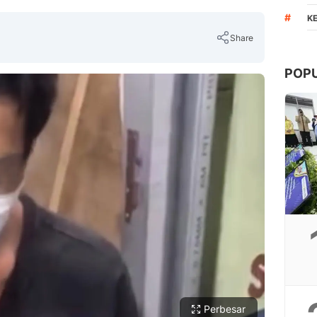
#
K
Share
POP
Copy Link
Perbesar