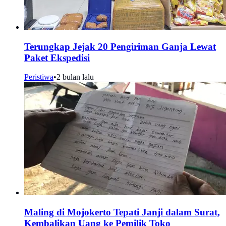
Terungkap Jejak 20 Pengiriman Ganja Lewat
Paket Ekspedisi
Peristiwa
•
2 bulan lalu
Maling di Mojokerto Tepati Janji dalam Surat,
Kembalikan Uang ke Pemilik Toko